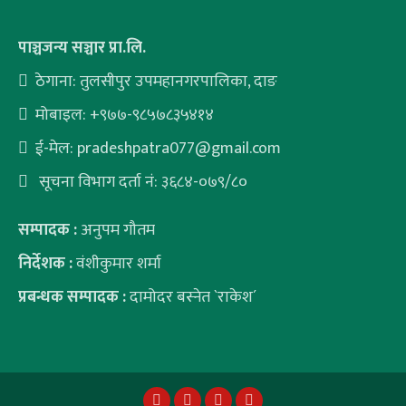
पाञ्चजन्य सञ्चार प्रा.लि.
ठेगाना: तुलसीपुर उपमहानगरपालिका, दाङ
मोबाइल: +९७७-९८५७८३५४१४
ई-मेल:
pradeshpatra077@gmail.com
सूचना विभाग दर्ता नं: ३६८४-०७९/८०
सम्पादक :
अनुपम गौतम
निर्देशक :
वंशीकुमार शर्मा
प्रबन्धक सम्पादक :
दामोदर बस्नेत `राकेश´