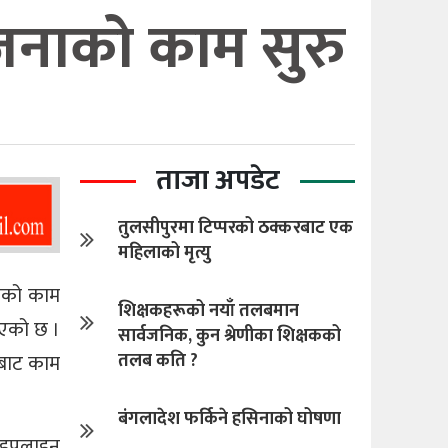
जनाको काम सुरु
ताजा अपडेट
तुलसीपुरमा टिप्परको ठक्करबाट एक
महिलाको मृत्यु
नाको काम
शिक्षकहरूको नयाँ तलबमान
ाएको छ ।
सार्वजनिक, कुन श्रेणीका शिक्षकको
तलब कति ?
उँबाट काम
बंगलादेश फर्किने हसिनाको घोषणा
पाइपलाइन