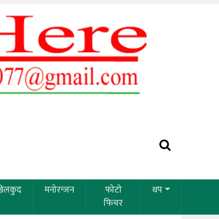
खेलकुद
मनोरन्जन
फोटो
थप
फिचर