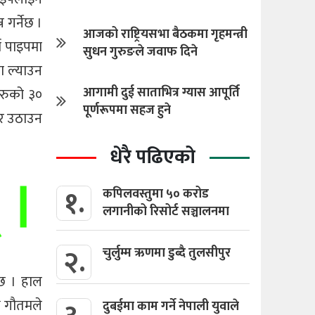
 गर्नेछ ।
आजको राष्ट्रियसभा बैठकमा गृहमन्त्री
ण पाइपमा
सुधन गुरुङले जवाफ दिने
ा ल्याउन
आगामी दुई साताभित्र ग्यास आपूर्ति
हरुको ३०
पूर्णरूपमा सहज हुने
ार उठाउन
धेरै पढिएको
१.
कपिलवस्तुमा ५० करोड
लगानीको रिसोर्ट सञ्चालनमा
२.
चुर्लुम्म ऋणमा डुब्दै तुलसीपुर
ेछ । हाल
ष गौतमले
दुबईमा काम गर्ने नेपाली युवाले