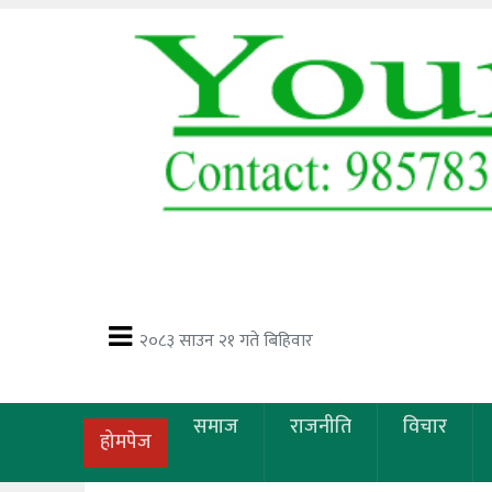
२०८३ साउन २१ गते बिहिवार
समाज
राजनीति
विचार
होमपेज