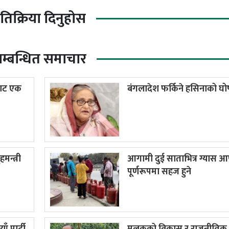
्रतिक्रिया दिनुहोस
म्बन्धित समाचार
बाट एक
बंगलादेश फर्किने हसिनाको घ
मन्त्री
आगामी दुई साताभित्र ग्यास आपू
पूर्णरूपमा सहज हुने
ाँ पार्टी
मुलुकको विकास र राजनीतिक