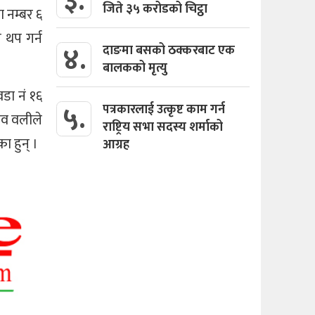
३.
जिते ३५ करोडको चिट्ठा
 नम्बर ६
 थप गर्न
४.
दाङमा बसको ठक्करबाट एक
बालकको मृत्यु
डा नं १६
५.
पत्रकारलाई उत्कृष्ट काम गर्न
ाधव वलीले
राष्ट्रिय सभा सदस्य शर्माको
ा हुन् ।
आग्रह