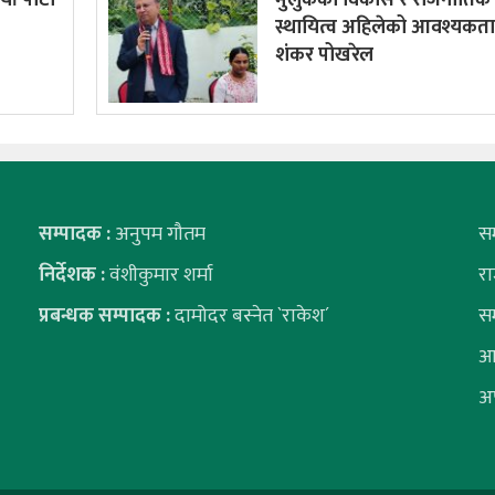
स्थायित्व अहिलेको आवश्यकता 
शंकर पोखरेल
सम्पादक :
अनुपम गौतम
स
निर्देशक :
वंशीकुमार शर्मा
र
प्रबन्धक सम्पादक :
दामोदर बस्नेत `राकेश´
स
आ
अ