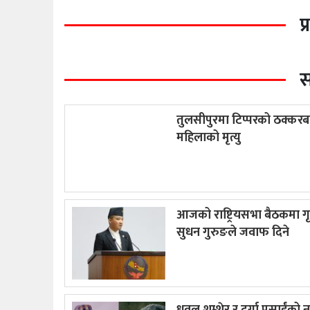
प
स
तुलसीपुरमा टिप्परको ठक्कर
महिलाको मृत्यु
आजको राष्ट्रियसभा बैठकमा गृह
सुधन गुरुङले जवाफ दिने
धवल शम्शेर र दुर्गा प्रसाईंको नय