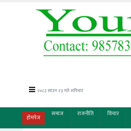
२०८३ साउन २३ गते शनिवार
समाज
राजनीति
विचार
होमपेज