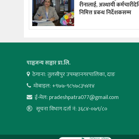
रीनालाई, अस्थायी कर्मचारीदे
निमित्त प्रबन्ध निर्देशकसम्म
पाञ्चजन्य सञ्चार प्रा.लि.
ठेगाना: तुलसीपुर उपमहानगरपालिका, दाङ
मोबाइल: +९७७-९८५७८३५४१४
ई-मेल:
pradeshpatra077@gmail.com
सूचना विभाग दर्ता नं: ३६८४-०७९/८०