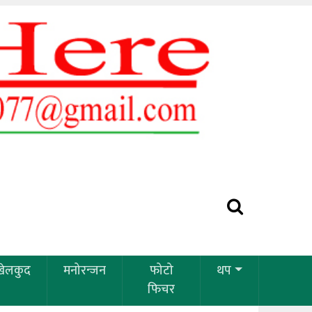
खेलकुद
मनोरन्जन
फोटो
थप
फिचर