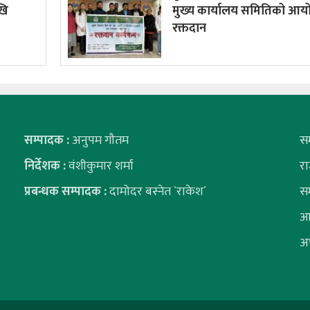
खि
मुख्य कार्यालय समितिको आय
रक्तदान
सम्पादक :
अनुपम गौतम
स
निर्देशक :
वंशीकुमार शर्मा
र
प्रबन्धक सम्पादक :
दामोदर बस्नेत `राकेश´
स
आ
अ