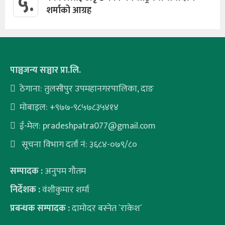
५.
शर्माको आग्रह
पाञ्चजन्य सञ्चार प्रा.लि.
ठेगाना: तुलसीपुर उपमहानगरपालिका, दाङ
मोबाइल: +९७७-९८५७८३५४१४
ई-मेल:
pradeshpatra077@gmail.com
सूचना विभाग दर्ता नं: ३६८४-०७९/८०
सम्पादक :
अनुपम गौतम
निर्देशक :
वंशीकुमार शर्मा
प्रबन्धक सम्पादक :
दामोदर बस्नेत `राकेश´