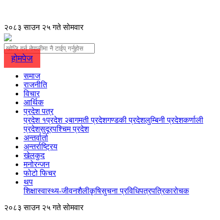
२०८३ साउन २५ गते सोमवार
होमपेज
समाज
राजनीति
विचार
आर्थिक
प्रदेश पत्र
प्रदेश १
प्रदेश २
बागमती प्रदेश
गण्डकी प्रदेश
लुम्बिनी प्रदेश
कर्णाली
प्रदेश
सुदूरपश्चिम प्रदेश
अन्तर्वार्ता
अन्तर्राष्ट्रिय
खेलकुद
मनोरन्जन
फोटो फिचर
थप
शिक्षा
स्वास्थ्य-जीवनशैली
कृषि
सुचना प्रविधि
पत्रपत्रिका
रोचक
२०८३ साउन २५ गते सोमवार