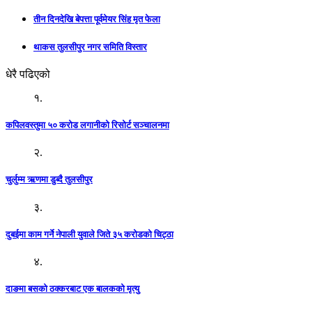
तीन दिनदेखि बेपत्ता पूर्वमेयर सिंह मृत फेला
थाकस तुलसीपुर नगर समिति विस्तार
धेरै पढिएको
१.
कपिलवस्तुमा ५० करोड लगानीको रिसोर्ट सञ्चालनमा
२.
चुर्लुम्म ऋणमा डुब्दै तुलसीपुर
३.
दुबईमा काम गर्ने नेपाली युवाले जिते ३५ करोडको चिट्ठा
४.
दाङमा बसको ठक्करबाट एक बालकको मृत्यु