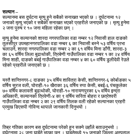
सल्यान –
सल्यानमा बस दुर्घटना मृत्यु हुने सबैको सनाखत भएको छ । दुर्घटनामा १२
जनाको मृत्यु भएको र सबैको सनाखत भएको प्रहरीले जनाएको छ । मृत्यु हुनेमा
२ जना पुरुष र १० जना महिला रहेका छन् ।
मृत्यु हुनेमा सल्यानको शारदा नगरपालिका वडा नम्बर १२ निवासी हाल दाङको
तुलसीपुर उपमहानगरपालिका वडा नम्बर ६ का निवासी बस्ने ५३ वर्षिय प्रभा
चलाउने, शारदा नगरपालिका वडा नम्बर २ का ६१ वर्षिय मिना डाँगी, शारदा-३
का ६५ वर्षिय लिला बुढाथोकी, त्रिबेणी गाउँपालिका वडा नम्बर १ का २४ वर्षिय
मिना शाही, दाङको बबई गाउँपालिका वडा नम्बर ४ का ६० वर्षिय डुलीदेवी रेउले
रहेको प्रहरीले जनाएको छ ।
यस्तै शान्तिनगर-८ दाङका ३५ वर्षिय शावित्रा केसी, शान्तिनगर-६ कोर्बाङका ५
वर्षिय सुरज वली, घोराही-१० खैराका ३६ वर्षिय रुपा केसी, बबई-६ पंचकुलेका
७० वर्षिय कलावती बुढाथोकी, घोराही-१० नारायणपुरका ६५ वर्षिय इन्द्रा
अधिकारी, सल्यानको त्रिवेणी-४ का ९ वर्षिय सरिता बोहरा र छत्रेश्वरी
गाउँपालिका वडा नम्बर २ का २९ वर्षिय तिलक वली रहेको सल्यानका प्रहरी
प्रमुख डिएसपी गोविन्द थापाले जानकारी दिनुभयो ।
तिब्र गतिका कारण बस दुर्घटनामा परेको हुन सक्ने उहाँले बताउनुभयो ।
दुर्घटनामा २८ जना घाईते भएका छन् । घाइतेमध्ये १५ जनाको जिल्ला अस्पताल