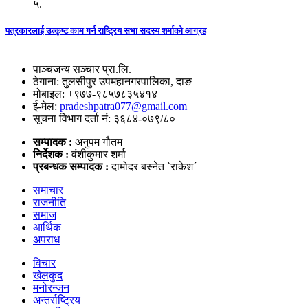
५.
पत्रकारलाई उत्कृष्ट काम गर्न राष्ट्रिय सभा सदस्य शर्माको आग्रह
पाञ्चजन्य सञ्चार प्रा.लि.
ठेगाना: तुलसीपुर उपमहानगरपालिका, दाङ
मोबाइल: +९७७-९८५७८३५४१४
ई-मेल:
pradeshpatra077@gmail.com
सूचना विभाग दर्ता नं: ३६८४-०७९/८०
सम्पादक :
अनुपम गौतम
निर्देशक :
वंशीकुमार शर्मा
प्रबन्धक सम्पादक :
दामोदर बस्नेत `राकेश´
समाचार
राजनीति
समाज
आर्थिक
अपराध
विचार
खेलकुद
मनोरन्जन
अन्तर्राष्ट्रिय