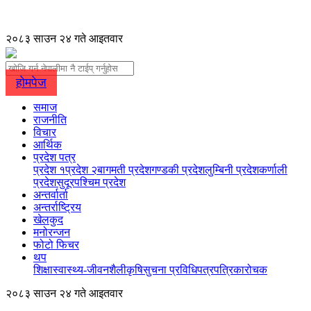
२०८३ साउन २४ गते आइतवार
होमपेज
समाज
राजनीति
विचार
आर्थिक
प्रदेश पत्र
प्रदेश १
प्रदेश २
बागमती प्रदेश
गण्डकी प्रदेश
लुम्बिनी प्रदेश
कर्णाली
प्रदेश
सुदूरपश्चिम प्रदेश
अन्तर्वार्ता
अन्तर्राष्ट्रिय
खेलकुद
मनोरन्जन
फोटो फिचर
थप
शिक्षा
स्वास्थ्य-जीवनशैली
कृषि
सुचना प्रविधि
पत्रपत्रिका
रोचक
२०८३ साउन २४ गते आइतवार