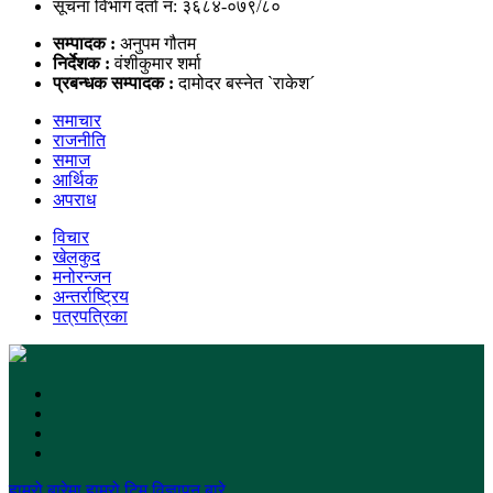
सूचना विभाग दर्ता नं: ३६८४-०७९/८०
सम्पादक :
अनुपम गौतम
निर्देशक :
वंशीकुमार शर्मा
प्रबन्धक सम्पादक :
दामोदर बस्नेत `राकेश´
समाचार
राजनीति
समाज
आर्थिक
अपराध
विचार
खेलकुद
मनोरन्जन
अन्तर्राष्ट्रिय
पत्रपत्रिका
हाम्रो बारेमा
हाम्रो टिम
विज्ञापन बारे