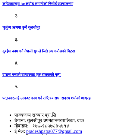
कपिलवस्तुमा ५० करोड लगानीको रिसोर्ट सञ्चालनमा
२.
चुर्लुम्म ऋणमा डुब्दै तुलसीपुर
३.
दुबईमा काम गर्ने नेपाली युवाले जिते ३५ करोडको चिट्ठा
४.
दाङमा बसको ठक्करबाट एक बालकको मृत्यु
५.
पत्रकारलाई उत्कृष्ट काम गर्न राष्ट्रिय सभा सदस्य शर्माको आग्रह
पाञ्चजन्य सञ्चार प्रा.लि.
ठेगाना: तुलसीपुर उपमहानगरपालिका, दाङ
मोबाइल: +९७७-९८५७८३५४१४
ई-मेल:
pradeshpatra077@gmail.com