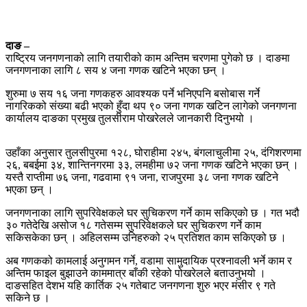
दाङ –
राष्ट्रिय जनगणनाको लागि तयारीको काम अन्तिम चरणमा पुगेको छ । दाङमा
जनगणनाका लागि ८ सय ४ जना गणक खटिने भएका छन् ।
शुरुमा ७ सय १६ जना गणकहरु आवश्यक पर्ने भनिएपनि बसोबास गर्ने
नागरिकको संख्या बढी भएको हुँदा थप ९० जना गणक खटिन लागेको जनगणना
कार्यालय दाङका प्रमुख तुलसीराम पोखरेलले जानकारी दिनुभयो ।
उहाँका अनुसार तुलसीपुरमा १२८, घोराहीमा २४५, बंगलाचुलीमा २५, दंगिशरणमा
२६, बबईमा ३४, शान्तिनगरमा ३३, लमहीमा ७२ जना गणक खटिने भएका छन् ।
यस्तै राप्तीमा ७६ जना, गढवामा ९१ जना, राजपुरमा ३८ जना गणक खटिने
भएका छन् ।
जनगणनाका लागि सुपरिवेक्षकले घर सुचिकरण गर्ने काम सकिएको छ । गत भदौ
३० गतेदेखि असोज १८ गतेसम्म सुपरिवेक्षकले घर सुचिकरण गर्ने काम
सकिसकेका छन् । अहिलसम्म उनिहरुको २५ प्रतिशत काम सकिएको छ ।
अब गणकको कामलाई अनुगमन गर्ने, वडामा सामुदायिक प्रश्नावली भर्ने काम र
अन्तिम फाइल बुझाउने काममात्र बाँकी रहेको पोखरेलले बताउनुभयो ।
दाङसहित देशभ यहि कार्तिक २५ गतेबाट जनगणना शुरु भएर मंसीर ९ गते
सकिने छ ।