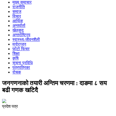
मुख्य समाचार
राजनीति
समाज
विचार
आर्थिक
अन्तर्वार्ता
खेलकुद
अन्तर्राष्ट्रिय
स्वास्थ्य-जीवनशैली
मनोरन्जन
फोटो फिचर
शिक्षा
कृषि
सुचना प्रविधि
पत्रपत्रिका
रोचक
जनगणनाको तयारी अन्तिम चरणमा : दाङमा ८ सय
बढी गणक खटिदै
प्रदेश पत्र