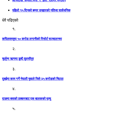
आजदेखि ‘कमला मिस’ र ‘हली’ देशभर प्रदर्शन
पहिलो १५ दिनको बम्पर उपहारको नतिजा सार्वजनिक
धेरै पढिएको
१.
कपिलवस्तुमा ५० करोड लगानीको रिसोर्ट सञ्चालनमा
२.
चुर्लुम्म ऋणमा डुब्दै तुलसीपुर
३.
दुबईमा काम गर्ने नेपाली युवाले जिते ३५ करोडको चिट्ठा
४.
दाङमा बसको ठक्करबाट एक बालकको मृत्यु
५.