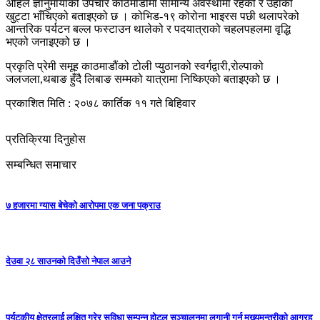
अहिले ज्ञानुमायाको उपचार काठमाडौंमा सामान्य अवस्थामा रहेको र उहाँको
खुट्टा भाँचिएको बताइएको छ । कोभिड-१९ कोरोना भाइरस पछी थलापरेको
आन्तरिक पर्यटन बल्ल फस्टाउन थालेको र पदयात्राको चहलपहलमा वृद्धि
भएको जनाइएको छ ।
प्रकृति प्रेमी समूह काठमाडौंको टोली प्युठानको स्वर्गद्वारी,रोल्पाको
जलजला,थबाङ हुँदै लिबाङ सम्मको यात्रामा निष्किएको बताइएको छ ।
प्रकाशित मिति : २०७८ कार्तिक ११ गते बिहिवार
प्रतिक्रिया दिनुहोस
सम्बन्धित समाचार
७ हजारमा ग्यास बेचेको आरोपमा एक जना पक्राउ
देउवा २८ साउनको दिउँसो नेपाल आउने
पर्यटकीय क्षेत्रलाई लक्षित गरेर सुविधा सम्पन्न होटल सञ्चालनमा लगानी गर्न मुख्यमन्त्रीको आग्रह