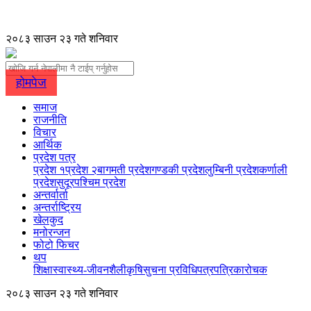
२०८३ साउन २३ गते शनिवार
होमपेज
समाज
राजनीति
विचार
आर्थिक
प्रदेश पत्र
प्रदेश १
प्रदेश २
बागमती प्रदेश
गण्डकी प्रदेश
लुम्बिनी प्रदेश
कर्णाली
प्रदेश
सुदूरपश्चिम प्रदेश
अन्तर्वार्ता
अन्तर्राष्ट्रिय
खेलकुद
मनोरन्जन
फोटो फिचर
थप
शिक्षा
स्वास्थ्य-जीवनशैली
कृषि
सुचना प्रविधि
पत्रपत्रिका
रोचक
२०८३ साउन २३ गते शनिवार