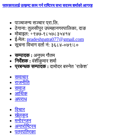
पत्रकारलाई उत्कृष्ट काम गर्न राष्ट्रिय सभा सदस्य शर्माको आग्रह
पाञ्चजन्य सञ्चार प्रा.लि.
ठेगाना: तुलसीपुर उपमहानगरपालिका, दाङ
मोबाइल: +९७७-९८५७८३५४१४
ई-मेल:
pradeshpatra077@gmail.com
सूचना विभाग दर्ता नं: ३६८४-०७९/८०
सम्पादक :
अनुपम गौतम
निर्देशक :
वंशीकुमार शर्मा
प्रबन्धक सम्पादक :
दामोदर बस्नेत `राकेश´
समाचार
राजनीति
समाज
आर्थिक
अपराध
विचार
खेलकुद
मनोरन्जन
अन्तर्राष्ट्रिय
पत्रपत्रिका