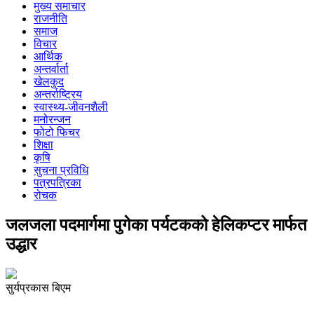
मुख्य समाचार
राजनीति
समाज
विचार
आर्थिक
अन्तर्वार्ता
खेलकुद
अन्तर्राष्ट्रिय
स्वास्थ्य-जीवनशैली
मनोरन्जन
फोटो फिचर
शिक्षा
कृषि
सुचना प्रविधि
पत्रपत्रिका
रोचक
जलजला पदमार्गमा पुगेका पर्यटकको हेलिकप्टर मार्फत
उद्धार
सुर्यप्रकास बिएम