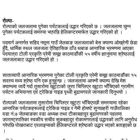
रोल्पा-
रोल्पाको जलजलामा पुगेका पर्यटकलाई उद्धार गरिएको छ । जलजलामा घुम्न
पुगेका पर्यटकलाई समस्या भएपछि हेलिकप्टरमार्फत उद्धार गरिएको हो ।
पदमार्ग अन्तर्गत सहिद नमूना गाउँ जेलबाङ जलजलाको बेस क्याम्प ओख्रेनी छेडा
हुँदै, धार्मिक स्थल जलजला ऐतिहासिक ठाँउ थबाङ आन्तरिक भ्रमणमा आएका
पदयात्रा टोली प्रकृति प्रेमी समूह काठमाडौंकी ५५ वर्षीय ज्ञानुमाया श्रेष्ठलाई
जलजलाबाट उद्धार गरिएको हो ।
साताव्यापी आन्तरिक भ्रमणमा पुगेका टोली प्रकृति प्रेमी समूह काठमाडौंका १५
सदस्य मध्य श्रेष्ठ पनि एक हुनुहुन्छ । जलजलामा आफ्नोे क्याम्प देखि मेश
क्याम्पमा जादै गर्दा तुसारोमा खुट्टाको जुत्ता चिप्लिएर खुट्टा भाँचिएको ग्रामीण
पर्यटन अभियान्ता एवं ट्रेकिङ गाइड पृथ्वी बुढामगरले जानकारी दिनुभयो ।
रोल्पाको जलजलामा तुसारोमा चिप्लिएर खुट्टा भाँचिएपछी समस्यामा रहेका
आन्तरिक पर्यटकहरूलाई ट्रेकिङ गाइड र गेमी होमष्टे सुनछहरी गाउँपालिका
वडा नं.७ जेलबाङका वडा अध्यक्ष तथा टीकाबहादुर बुढामगरको पहलमा
उपराष्ट्रपतिका स्वकीय सचीव सुकबहादुर रोकामगरलाई उद्धारको लागि अनुरोध
गरेपछि पोखराबाट एरलाइन्सको हेलिकप्टरले श्रेष्ठको उद्धार भएको बताइएको छ
।