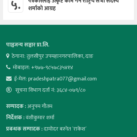
५.
पत्रकारलाई उत्कृष्ट काम गर्न राष्ट्रिय सभा सदस्य
शर्माको आग्रह
पाञ्चजन्य सञ्चार प्रा.लि.
ठेगाना: तुलसीपुर उपमहानगरपालिका, दाङ
मोबाइल: +९७७-९८५७८३५४१४
ई-मेल:
pradeshpatra077@gmail.com
सूचना विभाग दर्ता नं: ३६८४-०७९/८०
सम्पादक :
अनुपम गौतम
निर्देशक :
वंशीकुमार शर्मा
प्रबन्धक सम्पादक :
दामोदर बस्नेत `राकेश´