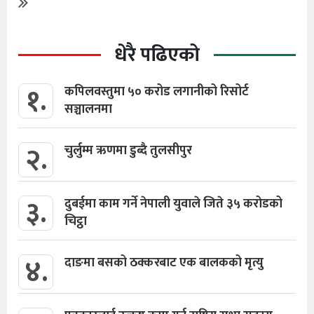
धेरै पढिएको
१.
कपिलवस्तुमा ५० करोड लगानीको रिसोर्ट
सञ्चालनमा
२.
चुर्लुम्म ऋणमा डुब्दै तुलसीपुर
३.
दुबईमा काम गर्ने नेपाली युवाले जिते ३५ करोडको
चिट्ठा
४.
दाङमा बसको ठक्करबाट एक बालकको मृत्यु