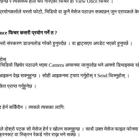
याइरहन्छ र त्यसमध्ये हालै थप गरिएको फिचर हो View Once फिचर ।
प प्रयोगकर्ताले यस्तो फोटो, भिडियो वा कुनै मेसेज पठाउन सक्दछन् जुन प्रापकले
nce फिचर कसरी प्रयोग गर्ने त ?
्लो संस्करण डाउनलोड गरेको हुनुपर्दछ । वा ह्वाट्सएप अपडेट भएको हुनुपर्छ ।
होस्
वा भिडियो खिचेर पठाउने भएमा Camera अप्सनमा जानुपर्दछ भने आफ्नो डिभाइसमा रह
 आइकन देख्न सक्नुहुन्छ । सोही आइकनमा ट्याप गर्नुहोस् र Send थिच्नुहोस् ।
 प्राप्त गर्नुहुनेछ ।
 हेर्न सकिँदैन । त्यसले त्यसका लागि:
 दोश्रो पटक सो मेसेज हेर्न र खोल्न सक्नुहुन्छ । साथै उक्त मेसेज फाइल फोनमा 
क्रिनसट वा स्क्रिन रेकर्ड गरेर राख्न भने सक्छ ।