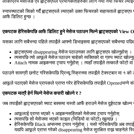
लोकप्रिय मेसेजिङ एप ह्वाट्सएपले प्रयोगकर्ताहरुका लागि नयाँ नयाँ फिचर ल्
स्नापच्याटको सिको गर्दै ह्वाट्सएपले ल्याएको उक्त फिचरको सहायताले ह्वाट्सए
आफै डिलिट हुन्छ ।
एकपटक हेरिसकेपछि आफै डिलिट हुने मेसेज पठाउन मिल्ने ह्वाट्सएपको View O
यसका लागि सबैभन्दा पहिले तपाईंले आफ्नो डिभाइसमा ह्वाट्सएपको सबैभन्दा पछिल
ह्वाट्सएपमा disappearing मेसेज पठाउनका लागि ह्वाट्सएप खोल्नुहोस् ।
त्यसपछि त्यो आफूले मेसेज पठाउन चाहेको व्यक्तिको वा ग्रुप च्याट खोल्नु
Attach नामक आइकनमा ट्याप गर्नुहोस् । त्यहाँ तपाईंले तत्कालै फोटो 
पठाउने सामग्री छनोट गरिसकेपछि प्रिभ्यू स्क्रिनमा तपाईंले टेक्स्टबार मा १ को
आफूले पठाएको मेसेज प्रापकले प्राप्त गरेर हेरिसकेपछि तपाईंले Openedभन्ने संकेत
एकपटक मात्रै हेर्न मिल्ने मेसेज कसरी खोल्ने र ?
जब तपाईंको ह्वाट्सएपको च्याट बक्समा यस्तो आफैं हराउने मेसेज दुईपटक खोल्न र
आफूलाई प्राप्त भएको १ आइकनसहितको मेसेजमा ट्याप गर्नुहोस्
त्यसपछि सो मेसेजमा भएको फाइल (भिडियो वा फोटो) खुल्दछ ।
हेरिसकेपछि Black अप्सनमा ट्याप गर्नुहोस् । यसो गरिसकेपछि अब तपाईले
यद्यपि आफूले प्राप्त गरेको disappearing मेसेज सुरक्षित राख्न चाहनेले स्