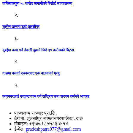
कपिलवस्तुमा ५० करोड लगानीको रिसोर्ट सञ्चालनमा
२.
चुर्लुम्म ऋणमा डुब्दै तुलसीपुर
३.
दुबईमा काम गर्ने नेपाली युवाले जिते ३५ करोडको चिट्ठा
४.
दाङमा बसको ठक्करबाट एक बालकको मृत्यु
५.
पत्रकारलाई उत्कृष्ट काम गर्न राष्ट्रिय सभा सदस्य शर्माको आग्रह
पाञ्चजन्य सञ्चार प्रा.लि.
ठेगाना: तुलसीपुर उपमहानगरपालिका, दाङ
मोबाइल: +९७७-९८५७८३५४१४
ई-मेल:
pradeshpatra077@gmail.com