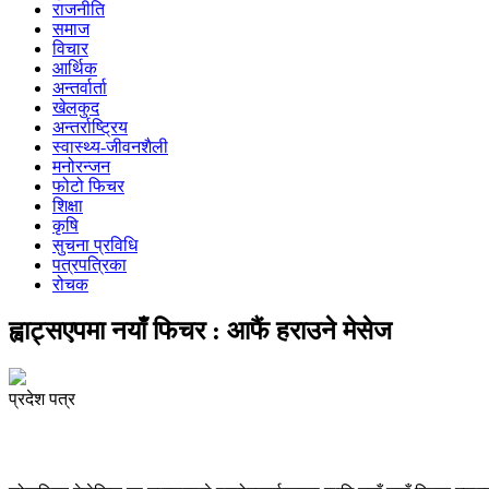
राजनीति
समाज
विचार
आर्थिक
अन्तर्वार्ता
खेलकुद
अन्तर्राष्ट्रिय
स्वास्थ्य-जीवनशैली
मनोरन्जन
फोटो फिचर
शिक्षा
कृषि
सुचना प्रविधि
पत्रपत्रिका
रोचक
ह्वाट्सएपमा नयाँ फिचर : आफैं हराउने मेसेज
प्रदेश पत्र