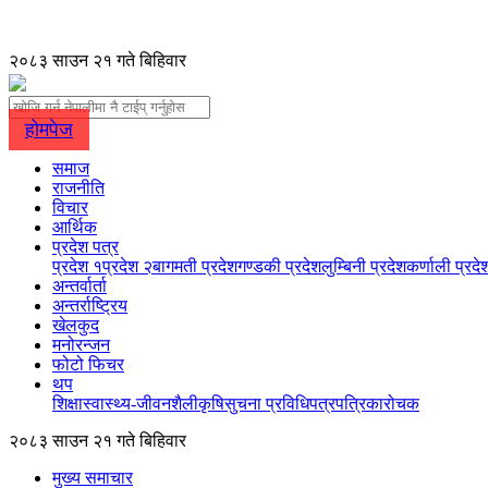
२०८३ साउन २१ गते बिहिवार
होमपेज
समाज
राजनीति
विचार
आर्थिक
प्रदेश पत्र
प्रदेश १
प्रदेश २
बागमती प्रदेश
गण्डकी प्रदेश
लुम्बिनी प्रदेश
कर्णाली प्रदे
अन्तर्वार्ता
अन्तर्राष्ट्रिय
खेलकुद
मनोरन्जन
फोटो फिचर
थप
शिक्षा
स्वास्थ्य-जीवनशैली
कृषि
सुचना प्रविधि
पत्रपत्रिका
रोचक
२०८३ साउन २१ गते बिहिवार
मुख्य समाचार