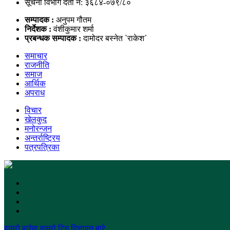
सूचना विभाग दर्ता नं: ३६८४-०७९/८०
सम्पादक :
अनुपम गौतम
निर्देशक :
वंशीकुमार शर्मा
प्रबन्धक सम्पादक :
दामोदर बस्नेत `राकेश´
समाचार
राजनीति
समाज
आर्थिक
अपराध
विचार
खेलकुद
मनोरन्जन
अन्तर्राष्ट्रिय
पत्रपत्रिका
हाम्रो बारेमा
हाम्रो टिम
विज्ञापन बारे