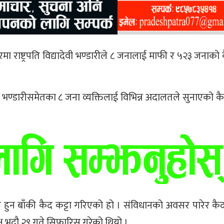
ाष्ट्रपति विद्यादेवी भण्डारीले ८ जनालाई माफी र ५२३ जनाको क
िशोर भण्डारीसमेतका ८ जना व्यक्तिलाई विभिन्न अदालतले सुनाएको
तान हुन बाँकी कैद कट्टा गरिएको हो । संविधानको अवसर पारेर कै
मक्ष भदौ २९ गते सिफारिस गरेको थियो ।