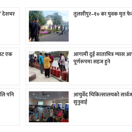
’ देशभर
तुलसीपुर–१० का युवक मृत फे
बाट एक
आगामी दुई साताभित्र ग्यास आपू
पूर्णरूपमा सहज हुने
ोलि पनि
आयुर्वेद चिकित्सालयको सार्
सुनुवाई