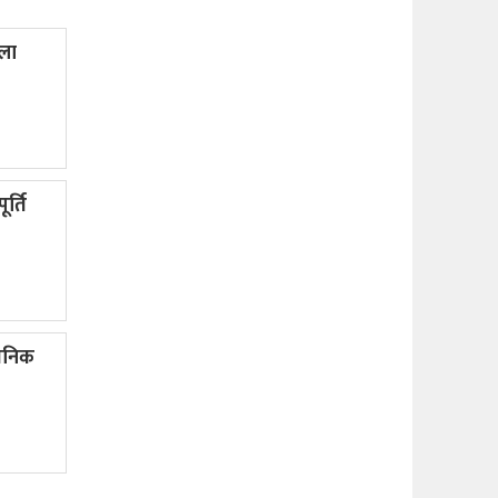
ला
र्ति
वजनिक