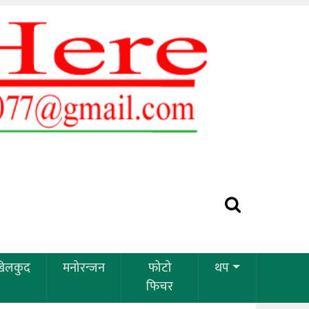
खेलकुद
मनोरन्जन
फोटो
थप
फिचर