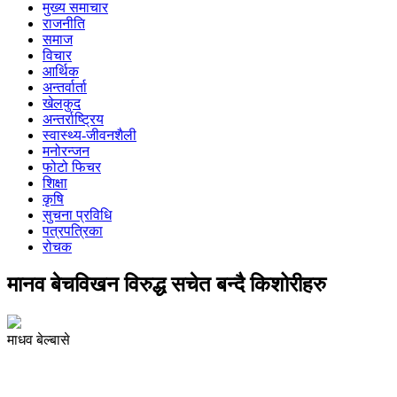
मुख्य समाचार
राजनीति
समाज
विचार
आर्थिक
अन्तर्वार्ता
खेलकुद
अन्तर्राष्ट्रिय
स्वास्थ्य-जीवनशैली
मनोरन्जन
फोटो फिचर
शिक्षा
कृषि
सुचना प्रविधि
पत्रपत्रिका
रोचक
मानव बेचविखन विरुद्ध सचेत बन्दै किशोरीहरु
माधव बेल्बासे