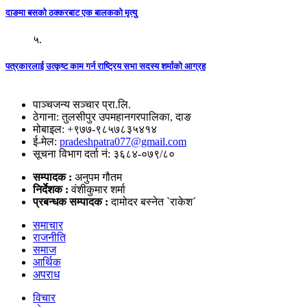
दाङमा बसको ठक्करबाट एक बालकको मृत्यु
५.
पत्रकारलाई उत्कृष्ट काम गर्न राष्ट्रिय सभा सदस्य शर्माको आग्रह
पाञ्चजन्य सञ्चार प्रा.लि.
ठेगाना: तुलसीपुर उपमहानगरपालिका, दाङ
मोबाइल: +९७७-९८५७८३५४१४
ई-मेल:
pradeshpatra077@gmail.com
सूचना विभाग दर्ता नं: ३६८४-०७९/८०
सम्पादक :
अनुपम गौतम
निर्देशक :
वंशीकुमार शर्मा
प्रबन्धक सम्पादक :
दामोदर बस्नेत `राकेश´
समाचार
राजनीति
समाज
आर्थिक
अपराध
विचार