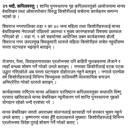
२१ भदौ, कपिलवस्तु ।
शान्ति पुनस्थापना गृह कपिलवस्तुको आयोजनामा मानव
बेचविखन तथा ओसारपोसार विरुद्ध किशोरीलाई सचेतना कार्यक्रम सम्पन्न
भएको छ ।
शिवराज नगरपालिका वडा १ का ४० जना महिला तथा किशोरीहरुलाई मानव
बेचविखनमा नेपालको पछिल्लो अवस्था र मुख्य कारणहरुको विषयमा छलफल
गरिएको हो । वडा नं. १ को सहयोगमा आयोजित उक्त कार्यक्रममा बोल्दै
शिवराज नगर उपप्रमुख शिवकुमारी थारुले महिला किशोरीहरु सचेत नहुदाँसम्म
यस्ता घटनाहरु भइरहने बताइन् ।
रोजगार, पैसा, विवाहलगायतका प्रलोभनमा परि बाहिरी मुलकहरुमा लैजाने र
त्यहाँ बन्धक शोषण गर्ने गरेको उनले बताइन् । नगरका किशोरीलाई पटक पटक
उद्धार गरिएकोले अब यस्ता घटनाहरु दोहोराउन नहुने बताइन् । नगरले प्रत्येक
वर्ष किशोरीहरुलाई विभिन्न सिपमुलक तालिमसँगै व्यावसायिक बनाउन
अभिप्रेरित गरेको थारुले बताइन् ।
कार्यक्रममा राष्ट्रिय मानव अधिकार प्रतिष्ठान कपिलवस्तुका सभापति विष्णु
प्रसाद खतिवडाले मानव बेचविखन न्यूनीकरण गर्न शान्ति पुनस्थापना गृहको
योगदान रहेको भन्दै प्रशंसा गरे ।
मानव बेचविखन जस्तो अपराधमा संलग्नलाई कारवाही गर्न सरकार चुक्न नहुने
उनले बताए । कृष्णनगर नाका हुँदै दलालहरुले मुख्यतः किशोरीहरुलाई विभिन्न
प्रलोभनमा विदेश पुराई शोसण गर्ने गरेको बताए ।