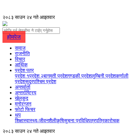
२०८३ साउन २४ गते आइतवार
होमपेज
समाज
राजनीति
विचार
आर्थिक
प्रदेश पत्र
प्रदेश १
प्रदेश २
बागमती प्रदेश
गण्डकी प्रदेश
लुम्बिनी प्रदेश
कर्णाली
प्रदेश
सुदूरपश्चिम प्रदेश
अन्तर्वार्ता
अन्तर्राष्ट्रिय
खेलकुद
मनोरन्जन
फोटो फिचर
थप
शिक्षा
स्वास्थ्य-जीवनशैली
कृषि
सुचना प्रविधि
पत्रपत्रिका
रोचक
२०८३ साउन २४ गते आइतवार