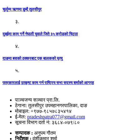
चुर्लुम्म ऋणमा डुब्दै तुलसीपुर
३.
दुबईमा काम गर्ने नेपाली युवाले जिते ३५ करोडको चिट्ठा
४.
दाङमा बसको ठक्करबाट एक बालकको मृत्यु
५.
पत्रकारलाई उत्कृष्ट काम गर्न राष्ट्रिय सभा सदस्य शर्माको आग्रह
पाञ्चजन्य सञ्चार प्रा.लि.
ठेगाना: तुलसीपुर उपमहानगरपालिका, दाङ
मोबाइल: +९७७-९८५७८३५४१४
ई-मेल:
pradeshpatra077@gmail.com
सूचना विभाग दर्ता नं: ३६८४-०७९/८०
सम्पादक :
अनुपम गौतम
निर्देशक :
वंशीकुमार शर्मा