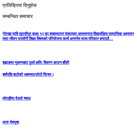
प्रतिक्रिया दिनुहोस
सम्बन्धित समाचार
गोरखा मावि तुलसीपुर कक्षा १२ का ब्यबस्थापन संकायमा अध्ययनरत विद्यार्थीहरू सामाजिक अध्ययन
तथा जीवन उपयोगी शिक्षा विषयको परियोजना कार्य अन्तर्गत थारू परिकार बनाउदै…
बझाङमा भुकम्पबाट ठूलाे क्षति: विवरण आउन बाँकी
बर्षापछि बाटाेकाे अबस्था(फाेटाे फिचर )
घोराहीमा देउले च्याउ
थारु भेषभुषा