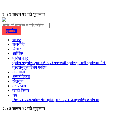
२०८३ साउन २२ गते शुक्रवार
होमपेज
समाज
राजनीति
विचार
आर्थिक
प्रदेश पत्र
प्रदेश १
प्रदेश २
बागमती प्रदेश
गण्डकी प्रदेश
लुम्बिनी प्रदेश
कर्णाली
प्रदेश
सुदूरपश्चिम प्रदेश
अन्तर्वार्ता
अन्तर्राष्ट्रिय
खेलकुद
मनोरन्जन
फोटो फिचर
थप
शिक्षा
स्वास्थ्य-जीवनशैली
कृषि
सुचना प्रविधि
पत्रपत्रिका
रोचक
२०८३ साउन २२ गते शुक्रवार