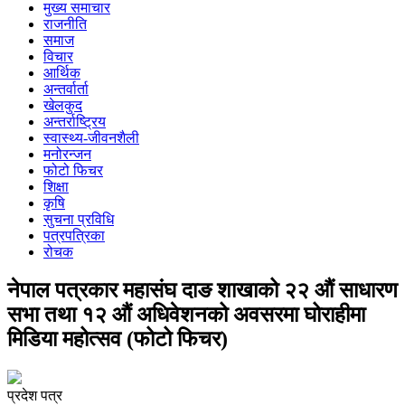
मुख्य समाचार
राजनीति
समाज
विचार
आर्थिक
अन्तर्वार्ता
खेलकुद
अन्तर्राष्ट्रिय
स्वास्थ्य-जीवनशैली
मनोरन्जन
फोटो फिचर
शिक्षा
कृषि
सुचना प्रविधि
पत्रपत्रिका
रोचक
नेपाल पत्रकार महासंघ दाङ शाखाको २२ औं साधारण
सभा तथा १२ औं अधिवेशनको अवसरमा घोराहीमा
मिडिया महोत्सव (फोटो फिचर)
प्रदेश पत्र