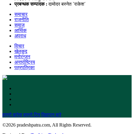
प्रबन्धक सम्पादक :
दामोदर बस्नेत `राकेश´
समाचार
राजनीति
समाज
आर्थिक
अपराध
विचार
खेलकुद
मनोरन्जन
अन्तर्राष्ट्रिय
पत्रपत्रिका
हाम्रो बारेमा
हाम्रो टिम
विज्ञापन बारे
©
2026 pradeshpatra.com, All Rights Reserved.