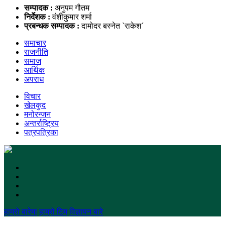
सम्पादक :
अनुपम गौतम
निर्देशक :
वंशीकुमार शर्मा
प्रबन्धक सम्पादक :
दामोदर बस्नेत `राकेश´
समाचार
राजनीति
समाज
आर्थिक
अपराध
विचार
खेलकुद
मनोरन्जन
अन्तर्राष्ट्रिय
पत्रपत्रिका
हाम्रो बारेमा
हाम्रो टिम
विज्ञापन बारे