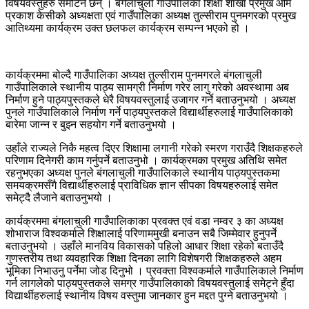
विषयवस्तुहरु समेटिने छन् । बंगलाचुली गाउँपालिका शिक्षा शाखा प्रमुख ओम
प्रकाश केसीको अध्यक्षता एवं गाउँपालिका अध्यक्ष तुल्सीराम पुनमगरको प्रमुख
आतिथ्यमा कार्यक्रम उक्त छलफल कार्यक्रम सम्पन्न भएको हो ।
कार्यक्रममा बोल्दै गाउँपालिका अध्यक्ष तुल्सीराम पुनमगरले बंगलाचुली
गाउँपालिकाले स्थानीय पाठ्य सामग्री निर्माण गरेर लागु गरेको अवस्थामा अब
निर्माण हुने पाठ्यपुस्तकले धेरै विषयवस्तुलाई उजागर गर्ने बताउनुभयो । अध्यक्ष
पुनले गाउँपालिकाले निर्माण गर्ने पाठ्यपुस्तकले विद्यार्थीहरुलाई गाउँपालिकाको
बारेमा जान्न र बुझ्न सहयोग गर्ने बताउनुभयो ।
उहाँले राज्यले निकै महत्व दिएर शिक्षामा लगानी गरेको स्मरण गराउँदै शिक्षकहरुले
परिणाम दिनेगरी काम गर्नुपर्ने बताउनुभो । कार्यक्रमका प्रमुख अतिथि समेत
रहनुभएका अध्यक्ष पुनले बंगलाचुली गाउँपालिकाले स्थानीय पाठ्यपुस्तकमा
समयक्रमसँगै विद्यार्थीहरुलाई प्राविधिक ज्ञान सीपका विषयहरुलाई समेत
समेट्दै लैजाने बताउनुभयो ।
कार्यक्रममा बंगलाचुली गाउँपालिकाका प्रवक्त एवं वडा नम्वर ३ का अध्यक्ष
शोभाराज विश्वकर्माले शिक्षालाई परिणाममुखी बनाउन सबै जिम्मेवार हुनुपर्ने
बताउनुभयो । उहाँले मानविय विकासको पहिलो आधार शिक्षा रहेको बताउँदै
गुणस्तरीय तथा व्यवहारिक शिक्षा दिनका लागि विशेषगरी शिक्षकहरुले अहम
भूमिका निभाउनु पर्नेमा जोड दिनुभो । प्रवक्ता विश्वकर्माले गाउँपालिकाले निर्माण
गर्न लागलेको पाठ्यपुस्तकले समग्र गाउँपालिकाको विषयवस्तुलाई समेट्ने हुँदा
विद्यार्थीहरुलाई स्थानीय विषय वस्तुमा जानकार हुन मद्दत पुग्ने बताउनुभयो ।