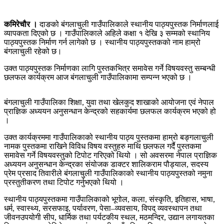
कमिरेचौर ।
दाङको बंगलाचुली गाउँपालिकाले स्थानीय पाठ्यपुस्तक निर्माणलाई
व्यापकता दिएको छ । गाउँपालिकाले अहिले कक्षा १ देखि ३ सम्मको स्थानिय
पाठ्यपुस्तक निर्माण गर्न लागेको छ । स्थानीय पाठ्यपुस्तकको नाम हाम्रो
बंगलाचुली रहेको छ।
उक्त पाठ्यपुस्तक निर्माणका लागि पुस्तकभित्र समावेस गर्ने विषयवस्तु सम्बन्धी
छलफल कार्यक्रम आज बंगलाचुली गाउँपालिकामा सम्पन्न भएको छ ।
बंगलाचुली गाउँपालिका शिक्षा, युवा तथा खेलकुद शाखाको आयोजना एवं नेपाल
प्राज्ञिक अध्ययन अनुसन्धान केन्द्रको सहकार्यमा छलफल कार्यक्रम भएको हो
।
उक्त कार्यक्रममा गाउँपालिकाको स्थानीय पाठ्य पुस्तकमा हाम्रो बङ्गलाचुली
नामक पुस्तकमा राखिने विविध विषय वस्तुहरु माथि छलफल गर्दै पुस्तकमा
समावेस गर्ने विषयवस्तुको टिपोट गरिएको थियो । सो अवसरमा नेपाल प्राज्ञिक
अध्ययन अनुसन्धान केन्द्रका संयोजक डाक्टर शालिकराम पौड्याल, सदस्य
प्रेम प्रसाद तिवारीले बंगलाचुली गाउँपालिकाको स्थानीय पाठ्यपुस्तको नमुना
प्रस्तुतीकरण तथा टिपोट गर्नुभएको थियो ।
स्थानीय पाठ्यपुस्तकमा गाउँपालिकाको भूगोल, कला, संस्कृति, इतिहास, भाषा,
धर्म, स्वास्थ्य, सरसफाइ, पर्यावरण, पेसा–व्यवसाय, विपद् व्यवस्थापन तथा
जीवनउपयोगी सीप, धार्मिक तथा पर्यटकीय स्थल, मठमन्दिर, उद्यान लगायतका