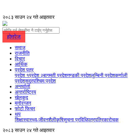
२०८३ साउन २४ गते आइतवार
होमपेज
समाज
राजनीति
विचार
आर्थिक
प्रदेश पत्र
प्रदेश १
प्रदेश २
बागमती प्रदेश
गण्डकी प्रदेश
लुम्बिनी प्रदेश
कर्णाली
प्रदेश
सुदूरपश्चिम प्रदेश
अन्तर्वार्ता
अन्तर्राष्ट्रिय
खेलकुद
मनोरन्जन
फोटो फिचर
थप
शिक्षा
स्वास्थ्य-जीवनशैली
कृषि
सुचना प्रविधि
पत्रपत्रिका
रोचक
२०८३ साउन २४ गते आइतवार