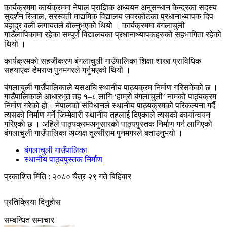
कार्यक्रममा कार्यक्रममा नेपाल प्राज्ञिक अध्ययन अनुसन्धान केन्द्रका सदस्य
सुदर्शन रिजाल, सरस्वती माद्यमिक विद्यालय जवरकोटका प्रधानाध्यापक दिप
बहादुर वली लगायतले बोल्नुभएको थियो । कार्यक्रममा बंगलाचुली
गाउँलापिकामा रहेका सम्पूर्ण विद्यालयका प्रधानाध्यापकहरुको सहभागिता रहेको
थियो ।
कार्यक्रमको सहजीकरण बंगलाचुली गाउँपालिका शिक्षा शाखा प्राविधिक
सहयाएक डेमराज पुनमगरले गर्नुभएको थियो ।
बंगलाचुली गाउँपालिकाले यसअघि स्थानीय पाठ्यक्रम निर्माण गरिसकेको छ ।
गाउँपालिकाले आधारभूत तह १–८ लागि ‘हाम्रो बंगलाचुली’ नामको पाठ्यक्रम
निर्माण गरेको हो। नेपालको संविधानले स्थानीय पाठ्यक्रमको परिकल्पना गर्दै
त्यसको निर्माण गर्ने जिम्मेवारी स्थानीय तहलाई दिएकाले त्यसको कार्यान्वयन
गरिएको छ । अहिले पाठ्यक्रमअनुसारको पाठ्यपुस्तक निर्माण गर्न लागिएको
बंगलाचुली गाउँपालिका अध्यक्ष तुल्सीराम पुनमगरले बताउनुभयो ।
बंगलाचुली गाउँपालिका
स्थानीय पाठ्यपुस्तक निर्माण
प्रकाशित मिति : २०८० चैत्र २९ गते बिहिवार
प्रतिक्रिया दिनुहोस
सम्बन्धित समाचार