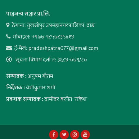
पाञ्चजन्य सञ्चार प्रा.लि.
ठेगाना: तुलसीपुर उपमहानगरपालिका, दाङ
मोबाइल: +९७७-९८५७८३५४१४
ई-मेल:
pradeshpatra077@gmail.com
सूचना विभाग दर्ता नं: ३६८४-०७९/८०
सम्पादक :
अनुपम गौतम
निर्देशक :
वंशीकुमार शर्मा
प्रबन्धक सम्पादक :
दामोदर बस्नेत `राकेश´