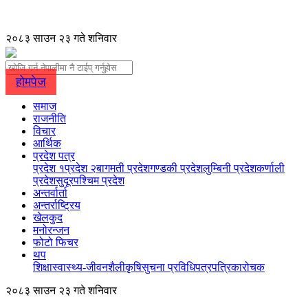
२०८३ साउन २३ गते शनिवार
होमपेज
समाज
राजनीति
विचार
आर्थिक
प्रदेश पत्र
प्रदेश १
प्रदेश २
बागमती प्रदेश
गण्डकी प्रदेश
लुम्बिनी प्रदेश
कर्णाली
प्रदेश
सुदूरपश्चिम प्रदेश
अन्तर्वार्ता
अन्तर्राष्ट्रिय
खेलकुद
मनोरन्जन
फोटो फिचर
थप
शिक्षा
स्वास्थ्य-जीवनशैली
कृषि
सुचना प्रविधि
पत्रपत्रिका
रोचक
२०८३ साउन २३ गते शनिवार