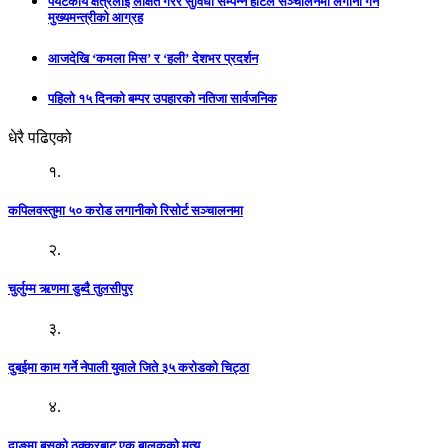
पर्यटकीय क्षेत्रलाई लक्षित गरेर सुविधा सम्पन्न होटल सञ्चालनमा लगानी गर्न
मुख्यमन्त्रीको आग्रह
आजदेखि ‘कमला मिस’ र ‘हली’ देशभर प्रदर्शन
पहिलो १५ दिनको बम्पर उपहारको नतिजा सार्वजनिक
धेरै पढिएको
१.
कपिलवस्तुमा ५० करोड लगानीको रिसोर्ट सञ्चालनमा
२.
चुर्लुम्म ऋणमा डुब्दै तुलसीपुर
३.
दुबईमा काम गर्ने नेपाली युवाले जिते ३५ करोडको चिट्ठा
४.
दाङमा बसको ठक्करबाट एक बालकको मृत्यु