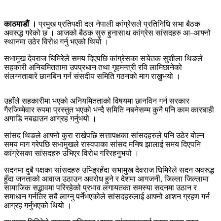
काठमाडौं ।
प्रमुख प्रतिपक्षी दल नेपाली कांग्रेसले प्रतिनिधि सभा बैठक
अवरुद्ध गरेको छ । आजको बैठक सुरु हुनासाथ कांग्रेस सांसदहरु आ–आफ्नो
स्थानमा उठेर विरोध गर्नु भएको थियो ।
सभामुख देवराज घिमिरेले समय दिएपछि कांग्रेसका सचेतक सुशीला थिङले
सहकारी अनियमिततामा उपप्रधान तथा गृहमन्त्री रवि लामिछानेको
संलग्नताबारे छानबिन गर्न संसदीय समिति गठनको माग राख्नुभयो ।
उहाँले सहकारीमा भएको अनियमितताको विषयमा छानविन गर्न सरकार
गैरजिम्मेवार रुपमा प्रस्तुत भएको भन्दै समिति नबनेसम्म कुनै पनि काम कारबाही
अगाडि नबढाउन आग्रह गर्नुभयो ।
सांसद थिङले आफ्नो कुरा राखेपछि सत्तापक्षका सांसदहरुले पनि उठेर बोल्न
समय माग गरेपछि सभामुखले रास्वपाका सांसद मनिष झालाई समय दिएपनि
कांग्रेसका सांसदहरु उभिएर विरोध गरिरहनुभयो ।
सदनमा दुबै पक्षका सांसदहरु उभिइरहँदा सभामुख देवराज घिमिरेले सदन अवरुद्ध
हुँदा जनताको आवाज उठाउन अवरोध हुने र देशमा आगजनी, जिल्ला जिल्लामा
सामाजिक सद्भावमा परिरहेको प्रभाव लगायतका समस्या सदनमा उठान र
समाधान गर्नतिर सबै लाग्नु पर्नेभएकोले सांसदहरुलाई आफ्नो आशन ग्रहण गर्न
आग्रह गर्नुभएको थियो ।