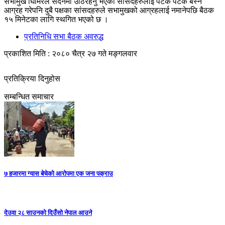
सभामुख घिमिरेले सदनमा उठिरहनु भएका सांसदहरुलाई पटक पटक बस्न
आग्रह गरेपनि दुबै पक्षका सांसदहरुले सभामुखको आग्रहलाई नमानेपछि बैठक
१५ मिनेटका लागि स्थगित भएको छ ।
प्रतिनिधि सभा बैठक अवरुद्ध
प्रकाशित मिति : २०८० चैत्र २७ गते मङ्गलवार
प्रतिक्रिया दिनुहोस
सम्बन्धित समाचार
७ हजारमा ग्यास बेचेको आरोपमा एक जना पक्राउ
देउवा २८ साउनको दिउँसो नेपाल आउने