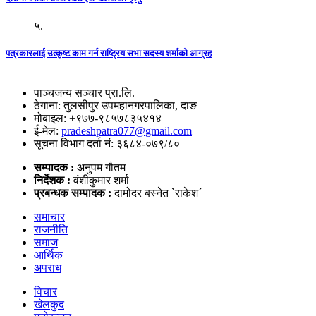
५.
पत्रकारलाई उत्कृष्ट काम गर्न राष्ट्रिय सभा सदस्य शर्माको आग्रह
पाञ्चजन्य सञ्चार प्रा.लि.
ठेगाना: तुलसीपुर उपमहानगरपालिका, दाङ
मोबाइल: +९७७-९८५७८३५४१४
ई-मेल:
pradeshpatra077@gmail.com
सूचना विभाग दर्ता नं: ३६८४-०७९/८०
सम्पादक :
अनुपम गौतम
निर्देशक :
वंशीकुमार शर्मा
प्रबन्धक सम्पादक :
दामोदर बस्नेत `राकेश´
समाचार
राजनीति
समाज
आर्थिक
अपराध
विचार
खेलकुद