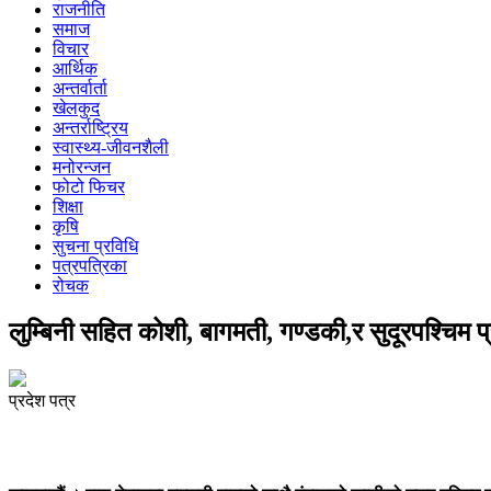
राजनीति
समाज
विचार
आर्थिक
अन्तर्वार्ता
खेलकुद
अन्तर्राष्ट्रिय
स्वास्थ्य-जीवनशैली
मनोरन्जन
फोटो फिचर
शिक्षा
कृषि
सुचना प्रविधि
पत्रपत्रिका
रोचक
लुम्बिनी सहित कोशी, बागमती, गण्डकी,र सुदूरपश्चिम प
प्रदेश पत्र