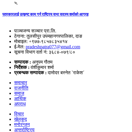
५.
पत्रकारलाई उत्कृष्ट काम गर्न राष्ट्रिय सभा सदस्य शर्माको आग्रह
पाञ्चजन्य सञ्चार प्रा.लि.
ठेगाना: तुलसीपुर उपमहानगरपालिका, दाङ
मोबाइल: +९७७-९८५७८३५४१४
ई-मेल:
pradeshpatra077@gmail.com
सूचना विभाग दर्ता नं: ३६८४-०७९/८०
सम्पादक :
अनुपम गौतम
निर्देशक :
वंशीकुमार शर्मा
प्रबन्धक सम्पादक :
दामोदर बस्नेत `राकेश´
समाचार
राजनीति
समाज
आर्थिक
अपराध
विचार
खेलकुद
मनोरन्जन
अन्तर्राष्ट्रिय