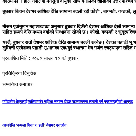
काठमाडौं । हाल नेपालमा मनसुनी वायुको साथै बंगालको खाडीको उत्तर पश्चिम 
बुधबार बिहान देशभर आंशिक देखि सामान्य बदली रही कोशी , बागमती, गण्डकी, लुम्
मौसम पूर्वानुमान महाशाखाका अनुसार बुधबार दिउँसो देशभर आंशिक देखी सामान्य 
सहित हल्का देखि मध्यम वर्षाको सम्भावना रहेको छ। कोशी, गण्डकी र सुदूरपश्चि
यस्तै, बुधबार राती देशभर आंशिक देखि सामान्य बदली रहनेछ। देशका पहाडी भू-भा
लुम्बिनी प्रदेशका पहाडी भू-भागका एक/दुई स्थानमा मेघ गर्जन रचट्याङ्ग सहित भ
प्रकाशित मिति : २०८० साउन १० गते बुधवार
प्रतिक्रिया दिनुहोस
सम्बन्धित समाचार
पर्यटकीय क्षेत्रलाई लक्षित गरेर सुविधा सम्पन्न होटल सञ्चालनमा लगानी गर्न मुख्यमन्त्रीको आग्रह
आजदेखि ‘कमला मिस’ र ‘हली’ देशभर प्रदर्शन