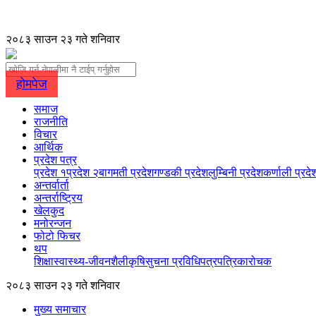
२०८३ साउन २३ गते शनिवार
होमपेज
समाज
राजनीति
विचार
आर्थिक
प्रदेश पत्र
प्रदेश १
प्रदेश २
बागमती प्रदेश
गण्डकी प्रदेश
लुम्बिनी प्रदेश
कर्णाली प्रदे
अन्तर्वार्ता
अन्तर्राष्ट्रिय
खेलकुद
मनोरन्जन
फोटो फिचर
थप
शिक्षा
स्वास्थ्य-जीवनशैली
कृषि
सुचना प्रविधि
पत्रपत्रिका
रोचक
२०८३ साउन २३ गते शनिवार
मुख्य समाचार