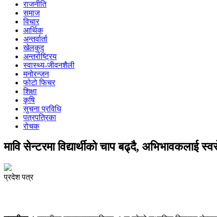
राजनीति
समाज
विचार
आर्थिक
अन्तर्वार्ता
खेलकुद
अन्तर्राष्ट्रिय
स्वास्थ्य-जीवनशैली
मनोरन्जन
फोटो फिचर
शिक्षा
कृषि
सुचना प्रविधि
पत्रपत्रिका
रोचक
मावि सेन्टरमा विद्यार्थीको चाप बढ्दै, अभिभावकलाई स्व
प्रदेश पत्र