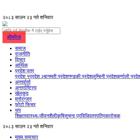
२०८३ साउन २३ गते शनिवार
होमपेज
समाज
राजनीति
विचार
आर्थिक
प्रदेश पत्र
प्रदेश १
प्रदेश २
बागमती प्रदेश
गण्डकी प्रदेश
लुम्बिनी प्रदेश
कर्णाली प्रदे
अन्तर्वार्ता
अन्तर्राष्ट्रिय
खेलकुद
मनोरन्जन
फोटो फिचर
थप
शिक्षा
स्वास्थ्य-जीवनशैली
कृषि
सुचना प्रविधि
पत्रपत्रिका
रोचक
२०८३ साउन २३ गते शनिवार
मुख्य समाचार