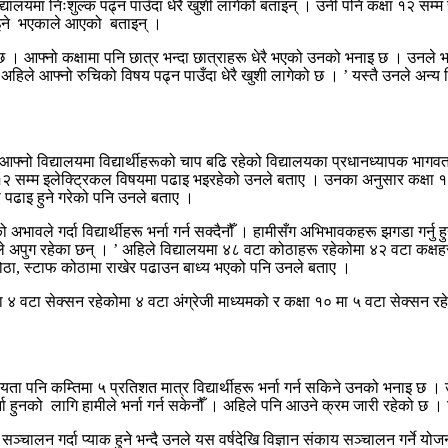
िद्यालयमा निःशुल्क पढ्न पाउँदा धेरै खुशी लागेको बताइन् । उनी पनि कक्षा १२ सम्
 पाइने भएकाले आएको बताइन् ।
आफ्नो कक्षामा पनि छात्र भन्दा छात्राहरू धेरै भएको उनको भनाइ छ । उनले भनिन
हिले आफ्नो रुचिको विषय पढ्न पाउँदा धेरै खुशी लागेको छ । ’ यस्तै उनले अन्य व
 आफ्नो विद्यालयमा विद्यार्थीहरूको चाप बढि रहेको विद्यालयका प्रधानध्यापक भाग
ि १२ सम्म इलेक्ट्रिकल विषयमा पढाइ भइरहेको उनले बताए । उनका अनुसार कक्षा १०
को पढाइ हुने गरेको पनि उनले बताए ।
अभावले गर्दा विद्यार्थीहरू भर्ना गर्न सक्दैनौँ । हामीसँग अभिभावकहरू झगडा गर्नु ह
 अपुग रहेका छन् । ’ अहिले विद्यालयमा ४८ वटा कोठाहरू रहेकोमा ४२ वटा कक्
 कोठा, स्टाफ कोठामा राखेर पढाउन बाध्य भएको पनि उनले बताए ।
ा ४ वटा सेक्सन रहेकोमा ४ वटा अंग्रेजी माध्यमको र कक्षा १० मा ५ वटा सेक्सन रह
ता पनि कम्तिमा ५ प्रतिशत मात्र विद्यार्थीहरू भर्ना गर्न सकिने उनको भनाइ छ । उन
र्ना हुनको लागि हामीले भर्ना गर्न सकेनौँ । अहिले पनि आउने क्रम जारी रहेको छ । विद
ू सञ्चालन गर्दा प्याक हुने भन्दै उनले यस वर्षदेखि विज्ञान संकाय सञ्चालन गर्न