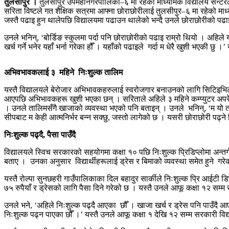
तुलसीपुर ।
तुलसीपुर उपमहानगरपालिका–६ मा रहेको माध्यमिक विद्यालय सेन्टर
सरिता विष्टले गत शैक्षिक सत्रमा आफ्ना छोराछोरीलाई तुलसीपुर–६ मा रहेको माध्य
जस्तै पढाइ हुन थालेपछि विद्यालयमा पढाउन थालेको भन्दै उनले छोराछोरीको पढा
उनले भनिन्, ‘बोर्डिङ स्कुलमा पर्दा पनि छोराछोरीको पढाइ राम्रो थियो । अहिले
खर्च गर्ने भनेर यहाँ भर्ना गरेका हौँ । यहाँको पढाइले गर्दा म धेरै खुशी भएकी 
अभिवभावकलाई ३ महिने निःशुल्क तालिम
यस्तै विद्यालयले बेरोजार अभिभावकहरुलाई स्वरोजगार बनाउनको लागि सिटिइभिटी
आएपछि अभिभावकहरू खुशी भएका छन् । सरिताले अहिले ३ महिने कम्प्युटर अपरेटर
। उनले तालिमसँगै खाजाको व्यवस्था भएको पनि बताइन् । उनले भनिन्, ‘म यो त
सीपबाट म केही आत्मनिर्भर बन्न सक्छु, जस्तो लागेको छ । यसरी छोराछोरी पढ्ने
निःशुल्क पढ्दै, पैसा पाउँदै
विद्यालयले स्विच सरकारको सहयोगमा कक्षा १० पछि निःशुल्क प्रिडिप्लोमा अन्तर
बताए । उनका अनुसार विद्यार्थीहरूलाई ड्रेस र बिमाको व्यवस्था समेत हुने गर
यस्तै रोल्पा सुनछहरी गाउँपालिकाका दिल बहादुर सार्कीले निःशुल्क प्रि आईटी 
७५ रुपैयाँ र ड्रेसको लागि पैसा दिने गरेको छ । यस्तै उनले आफू कक्षा १२ सम्म
उनले भने, ‘अहिले निःशुल्क पढ्दै आएका छौँ । खाजा खर्च र ड्रेस पनि पाउँदै आए
निःशुल्क पढ्न पाएका छौँ ।’ यस्तै उनले आफू कक्षा १ देखि १२ सम्म सरकारी विद्य