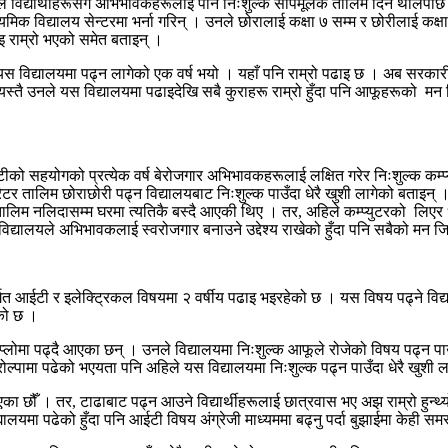
ले विद्यार्थीहरूसँग अभिभावकहरूलाई पनि निःशुल्क सीपमूलक तालिम दिन थालेपछि
मिक विद्यालय सेन्टरमा भर्ना गरिन् । उनले छोरालाई कक्षा ७ सम्म र छोरीलाई कक्षा
इ राम्रो भएको समेत बताइन् ।
 यस विद्यालयमा पढ्न लागेको एक वर्ष भयो । यहाँ पनि राम्रो पढाइ छ । अब सरकारी 
छु ।’ यस्तै उनले यस विद्यालयमा पढाइदेखि सबै कुराहरू राम्रो हुँदा पनि आफूहरूको
को सहयोगको प्रत्येक वर्ष बेरोजगार अभिभावकहरूलाई लक्षित गरेर निःशुल्क कम्प्
 तालिम छोराछोरी पढ्न विद्यालयबाट निःशुल्क पाउँदा धेरै खुशी लागेको बताइन् ।
ालिम नलिदासम्म घरमा त्यतिकै बस्दै आएकी थिए । तर, अहिले कम्प्युटरको लिएर
 विद्यालयले अभिभावकलाई स्वरोजगार बनाउने उद्देश्य राखेको हुँदा पनि सबैको मन
्गत आईटी र इलेक्ट्रिकल विषयमा २ वर्षीय पढाइ भइरहेको छ । यस विषय पढ्ने विद्य
ेको छ ।
डिप्लोमा पढ्दै आएका छन् । उनले विद्यालयमा निःशुल्क आफूले रोजेको विषय पढ्न प
 रोल्पामा पढेको भएयता पनि अहिले यस विद्यालयमा निःशुल्क पढ्न पाउँदा धेरै खुश
का छौँ । तर, टाढाबाट पढ्न आउने विद्यार्थीहरूलाई छात्रवास भए अझ राम्रो हुन्थ
ालयमा पढेको हुँदा पनि आईटी विषय अंग्रेजी माध्यममा बढ्नु पर्दा बुझाईमा केही स