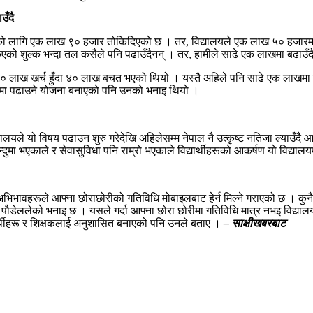
उँदै
मको लागि एक लाख ९० हजार तोकिदिएको छ । तर, विद्यालयले एक लाख ५० हजारमा प
को शुल्क भन्दा तल कसैले पनि पढाउँदैनन् । तर, हामीले साढे एक लाखमा बढाउँद
 लाख खर्च हुँदा ४० लाख बचत भएको थियो । यस्तै अहिले पनि साढे एक लाखमा 
्ममा पढाउने योजना बनाएको पनि उनको भनाइ थियो ।
ालयले यो विषय पढाउन शुरु गरेदेखि अहिलेसम्म नेपाल नै उत्कृष्ट नतिजा ल्याउँदै 
न्दुमा भएकाले र सेवासुविधा पनि राम्रो भएकाले विद्यार्थीहरूको आकर्षण यो विद्याल
्ण अभिभावहरूले आफ्ना छोराछोरीको गतिविधि मोबाइलबाट हेर्न मिल्ने गराएको छ । कु
ा प्रअ पौडेललेको भनाइ छ । यसले गर्दा आफ्ना छोरा छोरीमा गतिविधि मात्र नभइ 
यार्थीहरू र शिक्षकलाई अनुशासित बनाएको पनि उनले बताए ।
– साक्षीखबरबाट