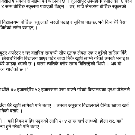
 विद्यालय सबैको रोजाइमा पर्न थालेको छ । तुलसीपुर उपमहानगरपालिका ६ बस्ने
 ४ सम्म बोर्डिङ स्कुलमा पढाएकी थिइन् । तर, मावि सेन्टरमा बोर्डिङ स्कुलको
विद्यालयमा बोर्डिङ स्कुलको जस्तो पढाइ र सुविधा पाइन्छ, भने किन धेरै पैसा
 मन जितेको समेत बताइन् ।
युटर अपरेटर र घर वाइरिङ सम्बन्धी सीप मूलक लेबल एक र दुईको तालिम दिँदै
 छोराछोरीसँग विद्यालय आएर पढेर जादा निकै खुशी लाग्ने गरेको उनको भनाइ छ
 धेरै फाइदा भएको छ । घरमा त्यतिकै बसेर समय बितिरहेको थियो । अब यो
 जित्न थालेको छ ।’
ार्थीले ४० हजारदेखि ५२ हजारसम्म पैसा पाउने गरेको विद्यालयका प्रअ पौडेलले
ाउँदा धेरै खुशी लागेको पनि बताए । उनका अनुसार विद्यालयले दैनिक खाजा खर्च
ी लागेको बताए ।
्यो । यही विषय बाहिर पढ्नको लागि २÷४ लाख खर्च लाग्थ्यो, होला तर, यहाँ
मस्या हुने गरेको पनि बताए ।