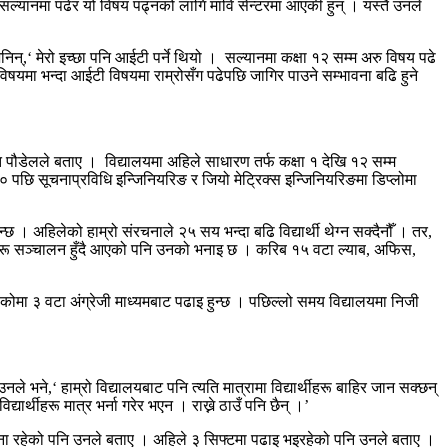
म सल्यानमा पढेर यो विषय पढ्नको लागि मावि सेन्टरमा आएकी हुन् । यस्तै उनले
्,‘ मेरो इच्छा पनि आईटी पर्ने थियो । सल्यानमा कक्षा १२ सम्म अरु विषय पढे
िषयमा भन्दा आईटी विषयमा राम्रोसँग पढेपछि जागिर पाउने सम्भावना बढि हुने
वत पौडेलले बताए । विद्यालयमा अहिले साधारण तर्फ कक्षा १ देखि १२ सम्म
 पछि सूचनाप्रविधि इन्जिनियरिङ र जियो मेट्रिक्स इन्जिनियरिङमा डिप्लोमा
ुन्छ । अहिलेको हाम्रो संरचनाले २५ सय भन्दा बढि विद्यार्थी थेग्न सक्दैनौँ । तर,
षहरू सञ्चालन हुँदै आएको पनि उनको भनाइ छ । करिब १५ वटा ल्याब, अफिस,
ेकोमा ३ वटा अंग्रेजी माध्यमबाट पढाइ हुन्छ । पछिल्लो समय विद्यालयमा निजी
ले भने,‘ हाम्रो विद्यालयबाट पनि त्यति मात्रामा विद्यार्थीहरू बाहिर जान सक्छन्
्यार्थीहरू मात्र भर्ना गरेर भएन । राख्ने ठाउँ पनि छैन् ।’
े योजना रहेको पनि उनले बताए । अहिले ३ सिफ्टमा पढाइ भइरहेको पनि उनले बताए ।