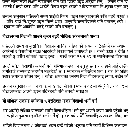
यस्तै सल्यानकी लक्ष्मी न्यौपानेले पनि यही विषय पढ्दै आएकी छन् । उनले पनि व
आफ्नो भित्री इच्छा पनि आईटी विषय पढ्ने भएको र विद्यालयमा निःशुल्क पढ्न
उनका अनुसार पछिल्लो समय आईटी विषय पढ्न छात्राहरूको रुचि बढ्दै गएको छ । 
। पछि यहाँ निःशुल्क पढ्न मिल्ने थाहा पाएपछि घरपरिवारले पनि पठाउनु भयो । अ
भएकाले पनि आकर्षण बढ्दै गएको पनि बताइन् ।
विद्यालयमा विद्यार्थी आउने क्रम बढ्दै भौतिक संरचनाको अभाव
पछिल्लो समय सामुदायिक विद्यालयमा विद्यार्थीहरूको संख्या घटिरहेको अवस्थामा
अंग्रेजी र नेपालीमा पढाइ भइरहेको विद्यालयले जनाएको छ । यस्तै कक्षा ९ देख
तहको ३ वर्षीय कोर्षको पढाइ हुन्छ । यस्तै कक्षा ११ र १२ मा म्यानेजमेन्ट विषय
उनले भने,‘ विद्यार्थीहरू भर्ना गर्न अभिभावकहरू आउनु हुन्छ । तर, हामीलाई ठाउँको 
हामीलाई राज्यबाट सहयोग भइरहेको छ । भवनहरू बनिरहेका छन् । तर, ति अहिले
स्टोर लगायत रहेका छन् । कोठा अभावका कारण विद्यार्थीहरूलाई ल्याब, स्टोर
उनका अनुसार कक्षा कक्षा ८ मा ४ वटा सेक्सन मध्य २ वटामा अंग्रेजी, कक्षा ९ म
विद्यालयबाट आउने क्रम बढिरहेको पनि उनको भनाइ छ ।
यो शैक्षिक सत्रमा कम्तिमा ५ प्रतिशत मात्र विद्यार्थी भर्ना गर्ने
अब आउँदो शैक्षिक सत्रको लागि विद्यार्थीहरू भर्ना हुन आउने क्रम जारी रहेको भएय
। त्यही अनुपातमा हामीले भर्ना गर्ने हो । गत वर्ष सयौँ विद्यार्थीहरू आएका थिए, भ
अहिले विद्यालयमा ८ कोठाको भवन बन्दै गरेको भएयता पनि त्यहाँ विभिन्न कक्षाहर