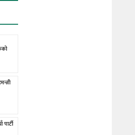
षकको
न्त्री
ँ पार्टी