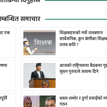
्रतिक्रिया दिनुहोस
म्बन्धित समाचार
बाट एक
शिक्षकहरूको नयाँ तलबमान
सार्वजनिक, कुन श्रेणीका शिक्
तलब कति ?
घोषणा
आजको राष्ट्रियसभा बैठकमा गृहम
सुधन गुरुङले जवाफ दिने
ूर्ति
धवल शम्शेर र दुर्गा प्रसाईंको नया
गठन