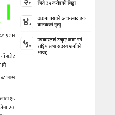
३.
जिते ३५ करोडको चिट्ठा
४.
दाङमा बसको ठक्करबाट एक
बालकको मृत्यु
८१ हजार
५.
पत्रकारलाई उत्कृष्ट काम गर्न
राष्ट्रिय सभा सदस्य शर्माको
आग्रह
याँ बजेट
 हो ।
ड ४८ लाख
५ लाख १७
एकोमा एक