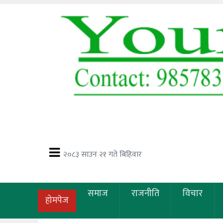
२०८३ साउन २१ गते बिहिवार
समाज
राजनीति
विचार
होमपेज