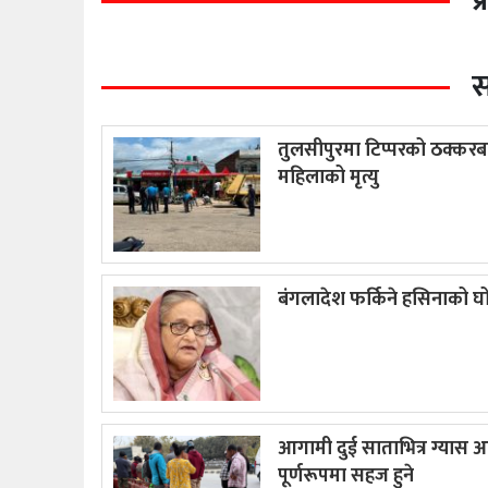
प
स
तुलसीपुरमा टिप्परको ठक्कर
महिलाको मृत्यु
बंगलादेश फर्किने हसिनाको 
आगामी दुई साताभित्र ग्यास आप
पूर्णरूपमा सहज हुने