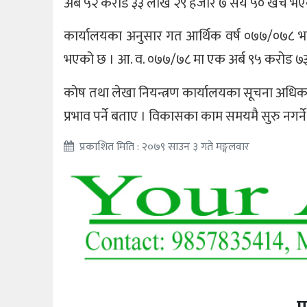
अर्ब ५२ करोड ३३ लाख २९ हजार ७ सय ५० खर्च भएक
कार्यालयका अनुसार गत आर्थिक वर्ष ०७७/०७८ भ
भएको छ । आ. व. ०७७/७८ मा एक अर्ब ९५ करोड ७३
कोष तथा लेखा नियन्त्रण कार्यालयका सूचना अधिका
प्रभाव पर्ने बताए । विकासका काम समयमै सुरु नगर्ने 
प्रकाशित मिति : २०७९ साउन ३ गते मङ्गलवार