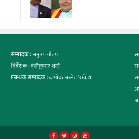
सम्पादक :
अनुपम गौतम
स
निर्देशक :
वंशीकुमार शर्मा
र
प्रबन्धक सम्पादक :
दामोदर बस्नेत `राकेश´
स
आ
अ