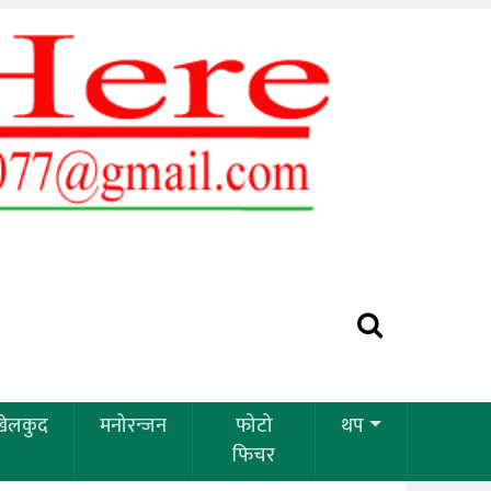
खेलकुद
मनोरन्जन
फोटो
थप
फिचर