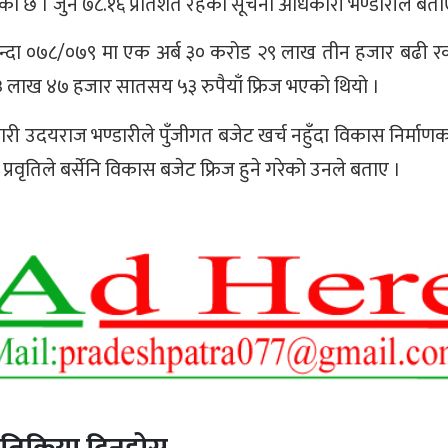
ो छ । जुन ७८.१६ प्रतिशत रहेको सूचना अधिकारी भण्डारीले बता
न्दा ०७८/०७९ मा एक अर्ब ३० करोड २९ लाख तीन हजार बढी र
 लाख ४७ हजार सातसय ५३ रुपैयाँ फ्रिज भएको थियो ।
री उदयराज भण्डारीले पुँजीगत बजेट खर्च नहुँदा विकास निर्माण
प्रवृतिले बर्सेनि विकास बजेट फ्रिज हुने गरेको उनले बताए ।