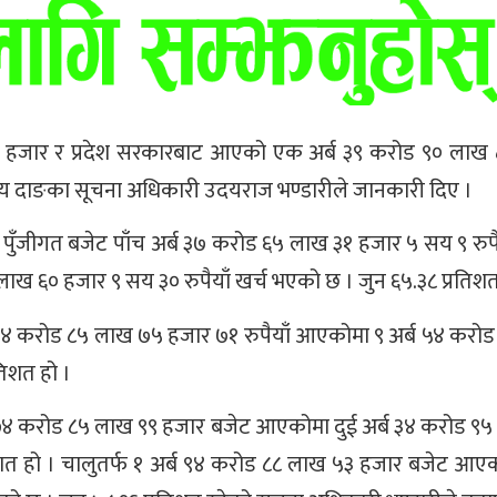
 हजार र प्रदेश सरकारबाट आएको एक अर्ब ३९ करोड ९० लाख 
ालय दाङका सूचना अधिकारी उदयराज भण्डारीले जानकारी दिए ।
पुँजीगत बजेट पाँच अर्ब ३७ करोड ६५ लाख ३१ हजार ५ सय ९ रुपै
 लाख ६० हजार ९ सय ३० रुपैयाँ खर्च भएको छ । जुन ६५.३८ प्रतिशत
्ब ७४ करोड ८५ लाख ७५ हजार ७१ रुपैयाँ आएकोमा ९ अर्ब ५४ करो
तिशत हो ।
न अर्ब ७४ करोड ८५ लाख ९९ हजार बजेट आएकोमा दुई अर्ब ३४ करोड ९
रतिशत हो । चालुतर्फ १ अर्ब ९४ करोड ८८ लाख ५३ हजार बजेट आ