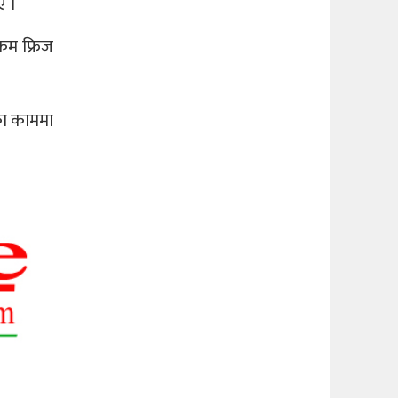
ए ।
कम फ्रिज
का काममा