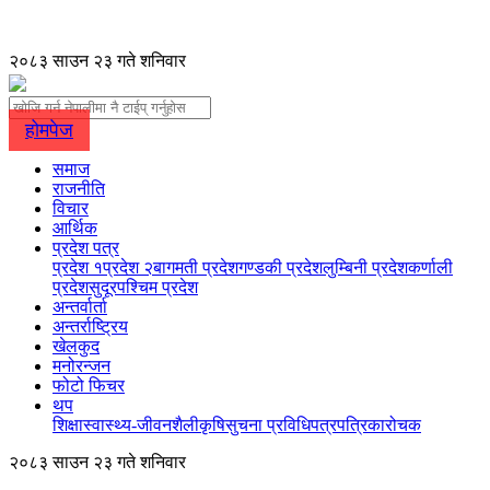
२०८३ साउन २३ गते शनिवार
होमपेज
समाज
राजनीति
विचार
आर्थिक
प्रदेश पत्र
प्रदेश १
प्रदेश २
बागमती प्रदेश
गण्डकी प्रदेश
लुम्बिनी प्रदेश
कर्णाली
प्रदेश
सुदूरपश्चिम प्रदेश
अन्तर्वार्ता
अन्तर्राष्ट्रिय
खेलकुद
मनोरन्जन
फोटो फिचर
थप
शिक्षा
स्वास्थ्य-जीवनशैली
कृषि
सुचना प्रविधि
पत्रपत्रिका
रोचक
२०८३ साउन २३ गते शनिवार