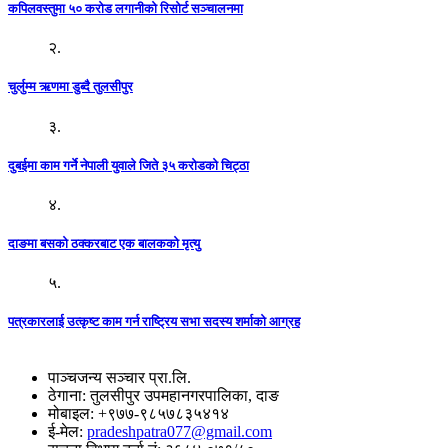
कपिलवस्तुमा ५० करोड लगानीको रिसोर्ट सञ्चालनमा
२.
चुर्लुम्म ऋणमा डुब्दै तुलसीपुर
३.
दुबईमा काम गर्ने नेपाली युवाले जिते ३५ करोडको चिट्ठा
४.
दाङमा बसको ठक्करबाट एक बालकको मृत्यु
५.
पत्रकारलाई उत्कृष्ट काम गर्न राष्ट्रिय सभा सदस्य शर्माको आग्रह
पाञ्चजन्य सञ्चार प्रा.लि.
ठेगाना: तुलसीपुर उपमहानगरपालिका, दाङ
मोबाइल: +९७७-९८५७८३५४१४
ई-मेल:
pradeshpatra077@gmail.com