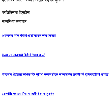
प्रकाशित मिति : २०७९ असार २२ गते बुधवार
प्रतिक्रिया दिनुहोस
सम्बन्धित समाचार
७ हजारमा ग्यास बेचेको आरोपमा एक जना पक्राउ
देउवा २८ साउनको दिउँसो नेपाल आउने
पर्यटकीय क्षेत्रलाई लक्षित गरेर सुविधा सम्पन्न होटल सञ्चालनमा लगानी गर्न मुख्यमन्त्रीको आग्रह
आजदेखि ‘कमला मिस’ र ‘हली’ देशभर प्रदर्शन