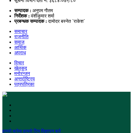
सूचना विभाग दर्ता नं: ३६८४-०७९/८०
सम्पादक :
अनुपम गौतम
निर्देशक :
वंशीकुमार शर्मा
प्रबन्धक सम्पादक :
दामोदर बस्नेत `राकेश´
समाचार
राजनीति
समाज
आर्थिक
अपराध
विचार
खेलकुद
मनोरन्जन
अन्तर्राष्ट्रिय
पत्रपत्रिका
हाम्रो बारेमा
हाम्रो टिम
विज्ञापन बारे