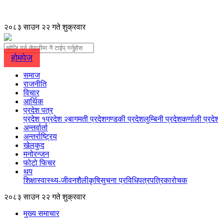
२०८३ साउन २२ गते शुक्रवार
होमपेज
समाज
राजनीति
विचार
आर्थिक
प्रदेश पत्र
प्रदेश १
प्रदेश २
बागमती प्रदेश
गण्डकी प्रदेश
लुम्बिनी प्रदेश
कर्णाली प्रदे
अन्तर्वार्ता
अन्तर्राष्ट्रिय
खेलकुद
मनोरन्जन
फोटो फिचर
थप
शिक्षा
स्वास्थ्य-जीवनशैली
कृषि
सुचना प्रविधि
पत्रपत्रिका
रोचक
२०८३ साउन २२ गते शुक्रवार
मुख्य समाचार