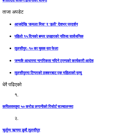
बंगलादेश फर्किने हसिनाको घोषणा
ताजा अपडेट
आजदेखि ‘कमला मिस’ र ‘हली’ देशभर प्रदर्शन
पहिलो १५ दिनको बम्पर उपहारको नतिजा सार्वजनिक
तुलसीपुर–१० का युवक मृत फेला
जन्मकै आधारमा नागरिकता नदिने ट्रम्पको कार्यकारी आदेश
तुलसीपुरमा टिप्परको ठक्करबाट एक महिलाको मृत्यु
धेरै पढिएको
१.
कपिलवस्तुमा ५० करोड लगानीको रिसोर्ट सञ्चालनमा
२.
चुर्लुम्म ऋणमा डुब्दै तुलसीपुर