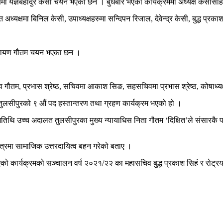
मा यज्ञबहादुर केसी चयन भएका छन । बुधबार भएको कार्यक्रममा अध्यक्ष केसीसहि
अध्यक्षमा बिनिल केसी, उपाध्यक्षहरुमा सन्दिपन रिजाल, देवेन्द्र केसी, बुद्ध प्रक
नारायण गौतम चयन भएका छन ।
, माधव गौतम, प्रभास श्रेष्ठ, सचिवमा आकाश सिङ, सहसचिवमा प्रभास श्रेष्ठ, कोष
तुलसीपुरको ९ औं पद हस्तान्तरण तथा ग्रहण कार्यक्रम भएको हो ।
ख अतिथि उच्च अदालत तुलसीपुरका मुख्य न्यायाधिस निता गौतम ‘दिक्षित’ले संसारक
्षेत्रमा सामाजिक उत्तरदायित्व बहन गरेको बताए ।
को कार्यक्रमको सञ्चालन वर्ष २०२१/२२ का महासचिव बुद्ध प्रकाश सिहं र रोट्रय