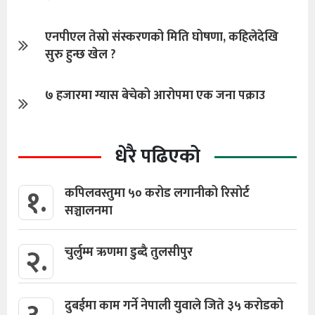
एनपीएल तेस्रो संस्करणको मिति घोषणा, कहिलेदेखि
सुरु हुन्छ खेल ?
७ हजारमा ग्यास बेचेको आरोपमा एक जना पक्राउ
धेरै पढिएको
१.
कपिलवस्तुमा ५० करोड लगानीको रिसोर्ट
सञ्चालनमा
२.
चुर्लुम्म ऋणमा डुब्दै तुलसीपुर
दुबईमा काम गर्ने नेपाली युवाले जिते ३५ करोडको