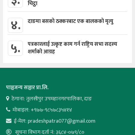
३.
चिट्ठा
४.
दाङमा बसको ठक्करबाट एक बालकको मृत्यु
५.
पत्रकारलाई उत्कृष्ट काम गर्न राष्ट्रिय सभा सदस्य
शर्माको आग्रह
पाञ्चजन्य सञ्चार प्रा.लि.
ठेगाना: तुलसीपुर उपमहानगरपालिका, दाङ
मोबाइल: +९७७-९८५७८३५४१४
ई-मेल:
pradeshpatra077@gmail.com
सूचना विभाग दर्ता नं: ३६८४-०७९/८०