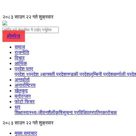
२०८३ साउन २२ गते शुक्रवार
होमपेज
समाज
राजनीति
विचार
आर्थिक
प्रदेश पत्र
प्रदेश १
प्रदेश २
बागमती प्रदेश
गण्डकी प्रदेश
लुम्बिनी प्रदेश
कर्णाली प्रदे
अन्तर्वार्ता
अन्तर्राष्ट्रिय
खेलकुद
मनोरन्जन
फोटो फिचर
थप
शिक्षा
स्वास्थ्य-जीवनशैली
कृषि
सुचना प्रविधि
पत्रपत्रिका
रोचक
२०८३ साउन २२ गते शुक्रवार
मुख्य समाचार