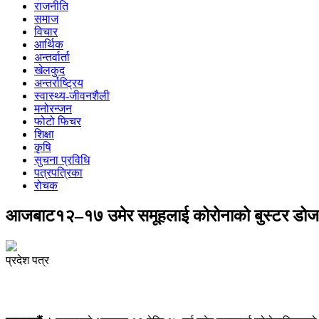
राजनीति
समाज
विचार
आर्थिक
अन्तर्वार्ता
खेलकुद
अन्तर्राष्ट्रिय
स्वास्थ्य-जीवनशैली
मनोरन्जन
फोटो फिचर
शिक्षा
कृषि
सुचना प्रविधि
पत्रपत्रिका
रोचक
आजबाट१२–१७ उमेर समूहलाई कोरोनाको बुस्टर डोज
प्रदेश पत्र