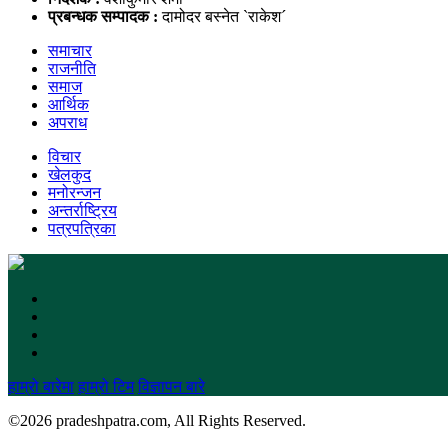
प्रबन्धक सम्पादक :
दामोदर बस्नेत `राकेश´
समाचार
राजनीति
समाज
आर्थिक
अपराध
विचार
खेलकुद
मनोरन्जन
अन्तर्राष्ट्रिय
पत्रपत्रिका
हाम्रो बारेमा
हाम्रो टिम
विज्ञापन बारे
©
2026 pradeshpatra.com, All Rights Reserved.