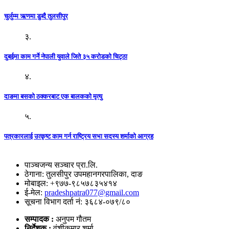
चुर्लुम्म ऋणमा डुब्दै तुलसीपुर
३.
दुबईमा काम गर्ने नेपाली युवाले जिते ३५ करोडको चिट्ठा
४.
दाङमा बसको ठक्करबाट एक बालकको मृत्यु
५.
पत्रकारलाई उत्कृष्ट काम गर्न राष्ट्रिय सभा सदस्य शर्माको आग्रह
पाञ्चजन्य सञ्चार प्रा.लि.
ठेगाना: तुलसीपुर उपमहानगरपालिका, दाङ
मोबाइल: +९७७-९८५७८३५४१४
ई-मेल:
pradeshpatra077@gmail.com
सूचना विभाग दर्ता नं: ३६८४-०७९/८०
सम्पादक :
अनुपम गौतम
निर्देशक :
वंशीकुमार शर्मा