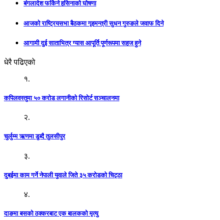
बंगलादेश फर्किने हसिनाको घोषणा
आजको राष्ट्रियसभा बैठकमा गृहमन्त्री सुधन गुरुङले जवाफ दिने
आगामी दुई साताभित्र ग्यास आपूर्ति पूर्णरूपमा सहज हुने
धेरै पढिएको
१.
कपिलवस्तुमा ५० करोड लगानीको रिसोर्ट सञ्चालनमा
२.
चुर्लुम्म ऋणमा डुब्दै तुलसीपुर
३.
दुबईमा काम गर्ने नेपाली युवाले जिते ३५ करोडको चिट्ठा
४.
दाङमा बसको ठक्करबाट एक बालकको मृत्यु