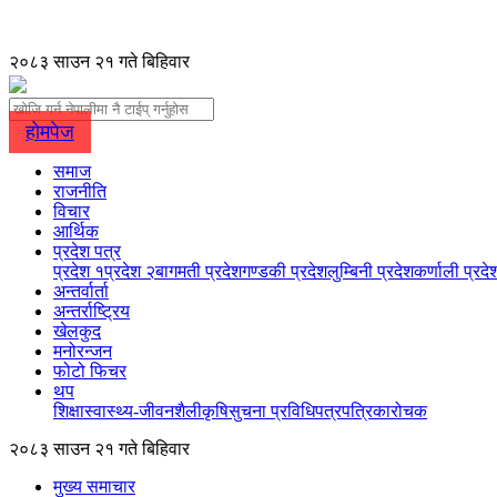
२०८३ साउन २१ गते बिहिवार
होमपेज
समाज
राजनीति
विचार
आर्थिक
प्रदेश पत्र
प्रदेश १
प्रदेश २
बागमती प्रदेश
गण्डकी प्रदेश
लुम्बिनी प्रदेश
कर्णाली प्रदे
अन्तर्वार्ता
अन्तर्राष्ट्रिय
खेलकुद
मनोरन्जन
फोटो फिचर
थप
शिक्षा
स्वास्थ्य-जीवनशैली
कृषि
सुचना प्रविधि
पत्रपत्रिका
रोचक
२०८३ साउन २१ गते बिहिवार
मुख्य समाचार