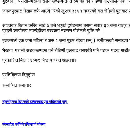
बुटवल ।
परासी–भैरहवा सडकखण्डअन्तर्गत रुपन्देहीको रोहिणी गाउँपालिकाको 
जनकपुरबाट भैरहवातर्फ आउँदै गरेको लु२ख ३८४१ नम्बरको बस रोहिणी पुलबाट ख
आइतबार बिहान करिब साढे ४ बजे भएको दुर्घटनामा बसमा सवार ३२ जना यात्रु घ
प्रहरी कार्यालय रुपन्देहीका प्रवक्ता नवरत्न पौडेलले पुष्टि गरे ।
मृतकमध्ये एक जना महिला र अरु ८ जना पुरुष रहेका छन् । उनीहरूको सनाखत 
भैरहवा–परासी सडकखण्डमा पर्ने रोहिणी पुलबाट यसअघि पनि पटक–पटक गाडीहरू ख
प्रकाशित मिति : २०७९ जेष्ठ २२ गते आइतवार
प्रतिक्रिया दिनुहोस
सम्बन्धित समाचार
तुलसीपुरमा टिप्परको ठक्करबाट एक महिलाको मृत्यु
बंगलादेश फर्किने हसिनाको घोषणा