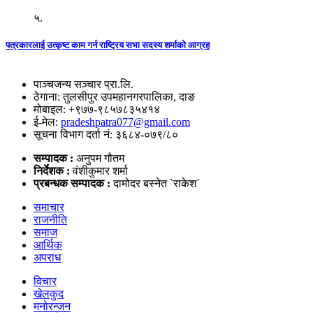
५.
पत्रकारलाई उत्कृष्ट काम गर्न राष्ट्रिय सभा सदस्य शर्माको आग्रह
पाञ्चजन्य सञ्चार प्रा.लि.
ठेगाना: तुलसीपुर उपमहानगरपालिका, दाङ
मोबाइल: +९७७-९८५७८३५४१४
ई-मेल:
pradeshpatra077@gmail.com
सूचना विभाग दर्ता नं: ३६८४-०७९/८०
सम्पादक :
अनुपम गौतम
निर्देशक :
वंशीकुमार शर्मा
प्रबन्धक सम्पादक :
दामोदर बस्नेत `राकेश´
समाचार
राजनीति
समाज
आर्थिक
अपराध
विचार
खेलकुद
मनोरन्जन