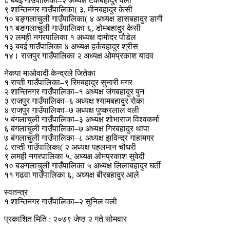
८ बबई गाउँपालिका–२ अध्यक्ष टेकबहादुर वली
९ शान्तिनगर गाउँपालिका( ३, मीनबहादुर केसी
१० बङ्गलाचुली गाउँपालिका( ४ अध्यक्ष डासबहादुर डागी
११ बङगलाचुली गाउँपालिका ६, डोमबहादुर केसी
१२ लमही नगरपालिका १ अध्यक्ष दामोदर पौडेल
१३ बबई गाउँपालिका ४ अध्यक्ष हर्कबहादुर श्रीस
१४। राजपुर गाउँपालिका २ अध्यक्ष ओमप्रकाश यादव
नेकपा माओवादी केन्द्रले जितेका
१ राप्ती गाउँपालिका–९ रिमबहादुर सुनारी मगर
२ शान्तिनगर गाउँपालिका–१ अध्यक्ष जंगबहादुर पुन
३ राजपुर गाउँपालिका–६ अध्यक्ष श्यामबहादुर रोका
४ राजपुर गाउँपालिका–७ अध्यक्ष पुष्करलाल वली
५ बंगलाचुली गाउँपालिका–३ अध्यक्ष शोभाराज विश्वकर्मा
६ बंगलाचुली गाउँपालिका–७ अध्यक्ष गिरबहादुर थापा
७ बंगलाचुली गाउँपालिका–८ अध्यक्ष झविन्द्र गाहामगर
८ राप्ती गाउँपालिका( २ अध्यक्ष पहलमान चौधरी
९ लमही नगरपालिका ५, अध्यक्ष ओमप्रकाश सुवेदी
१० बङगलाचुली गाउँपालिका ५ अध्यक्ष लिलाबहादुर घर्ती
११ गढवा गाउँपालिका ६, अध्यक्ष बीरबहादुर आले
स्वतन्त्र
१ शान्तिनगर गाउँपालिका–२ सुनिल वली
प्रकाशित मिति : २०७९ जेष्ठ २ गते सोमवार