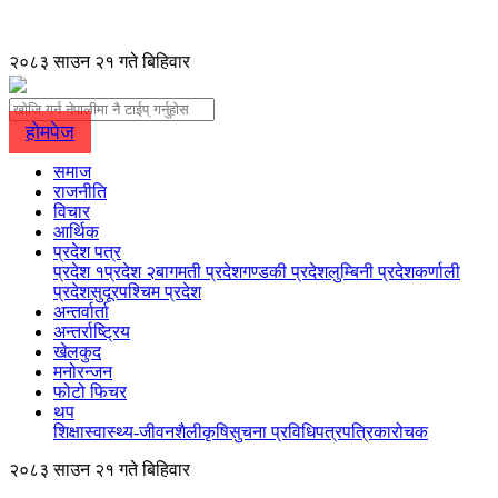
२०८३ साउन २१ गते बिहिवार
होमपेज
समाज
राजनीति
विचार
आर्थिक
प्रदेश पत्र
प्रदेश १
प्रदेश २
बागमती प्रदेश
गण्डकी प्रदेश
लुम्बिनी प्रदेश
कर्णाली
प्रदेश
सुदूरपश्चिम प्रदेश
अन्तर्वार्ता
अन्तर्राष्ट्रिय
खेलकुद
मनोरन्जन
फोटो फिचर
थप
शिक्षा
स्वास्थ्य-जीवनशैली
कृषि
सुचना प्रविधि
पत्रपत्रिका
रोचक
२०८३ साउन २१ गते बिहिवार