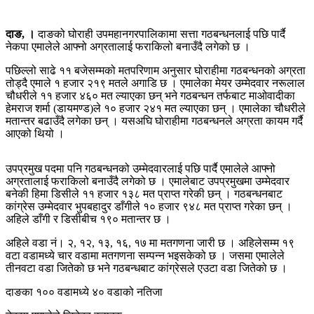
दाङ, ।
दाङको घोराही उपमहानगरपालिकामा सत्ता गठबन्धनलाई पछि पार्दै
नेकपा एमालेले आफ्नो अग्रतालाई फराकिलो बनाउँदै लगेको छ ।
पछिल्लो साढे ११ बजेसम्मको मतपरिणाम अनुसार घोराहीमा गठबन्धनको अग्रता
तोड्दै एमाले १ हजार २१९ मतले अगाडि छ । एमालेका मेयर उम्मेदवार नरूलाल
चौधरीले ११ हजार ४६० मत ल्याएका छन् भने गठबन्धन तर्फबाट माओवादीका
हेमराज शर्मा (डायमण्ड)ले १० हजार २४१ मत ल्याएका छन् । एमालेका चौधरीले
मतान्तर बढाउँदै लगेका छन् । यसअघि घोराहीमा गठबन्धनले अग्रता कायम गर्दै
आएको थियो ।
उपप्रमुख पदमा पनि गठबन्धनको उम्मेदवारलाई पछि पार्दै एमालेले आफ्नो
अग्रतालाई फराकिलो बनाउँदै लगेको छ । एमालेबाट उपप्रमुखमा उम्मेदवार
बनेकी हिमा डिसीले ११ हजार १३८ मत प्राप्त गरेकी छन् । गठबन्धनबाट
कांग्रेस उम्मेदवार भुपबहादुर डाँगीले १० हजार ९४८ मत प्राप्त गरेका छन् ।
अहिले डाँगी र डिसीबीच १९० मतान्तर छ ।
अहिले वडा नं। २, १२, १३, १६, १७ मा मतगणना जारी छ । अहिलेसम्म १९
वटा वडामध्ये चार वडामा मतगणना सम्पन्न भइसकेको छ । जसमा एमालेले
तीनवटा वडा जितेको छ भने गठबन्धबाट कांग्रेसले एउटा वडा जितेको छ ।
दाङका १०० वडामध्ये ४० वडाको नतिजा