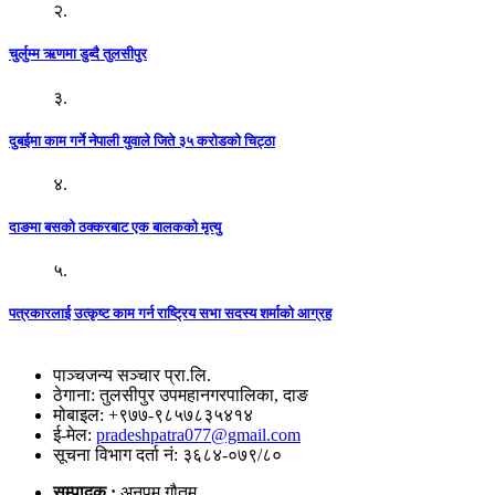
२.
चुर्लुम्म ऋणमा डुब्दै तुलसीपुर
३.
दुबईमा काम गर्ने नेपाली युवाले जिते ३५ करोडको चिट्ठा
४.
दाङमा बसको ठक्करबाट एक बालकको मृत्यु
५.
पत्रकारलाई उत्कृष्ट काम गर्न राष्ट्रिय सभा सदस्य शर्माको आग्रह
पाञ्चजन्य सञ्चार प्रा.लि.
ठेगाना: तुलसीपुर उपमहानगरपालिका, दाङ
मोबाइल: +९७७-९८५७८३५४१४
ई-मेल:
pradeshpatra077@gmail.com
सूचना विभाग दर्ता नं: ३६८४-०७९/८०
सम्पादक :
अनुपम गौतम