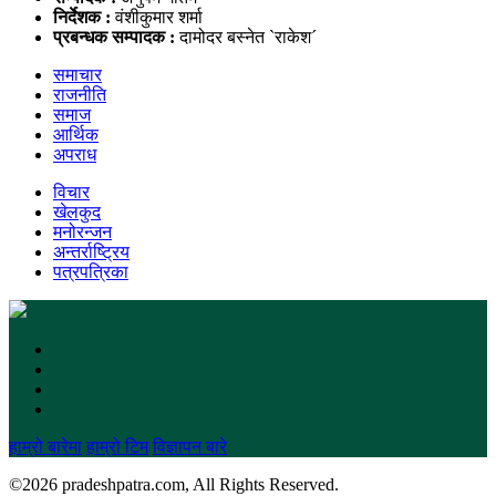
निर्देशक :
वंशीकुमार शर्मा
प्रबन्धक सम्पादक :
दामोदर बस्नेत `राकेश´
समाचार
राजनीति
समाज
आर्थिक
अपराध
विचार
खेलकुद
मनोरन्जन
अन्तर्राष्ट्रिय
पत्रपत्रिका
हाम्रो बारेमा
हाम्रो टिम
विज्ञापन बारे
©
2026 pradeshpatra.com, All Rights Reserved.