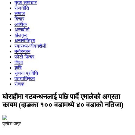
मुख्य समाचार
राजनीति
समाज
विचार
आर्थिक
अन्तर्वार्ता
खेलकुद
अन्तर्राष्ट्रिय
स्वास्थ्य-जीवनशैली
मनोरन्जन
फोटो फिचर
शिक्षा
कृषि
सुचना प्रविधि
पत्रपत्रिका
रोचक
घोराहीमा गठबन्धनलाई पछि पार्दै एमालेको अग्रता
कायम (दाङका १०० वडामध्ये ४० वडाको नतिजा)
प्रदेश पत्र