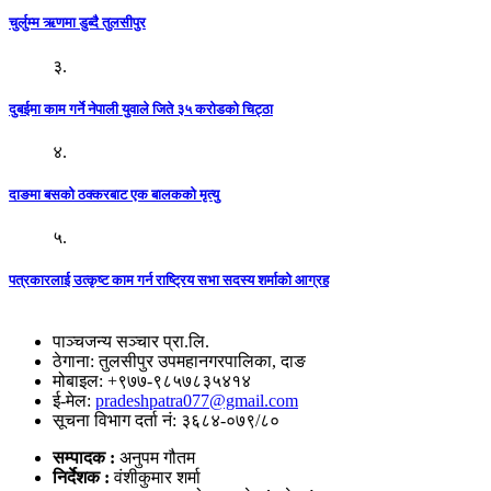
चुर्लुम्म ऋणमा डुब्दै तुलसीपुर
३.
दुबईमा काम गर्ने नेपाली युवाले जिते ३५ करोडको चिट्ठा
४.
दाङमा बसको ठक्करबाट एक बालकको मृत्यु
५.
पत्रकारलाई उत्कृष्ट काम गर्न राष्ट्रिय सभा सदस्य शर्माको आग्रह
पाञ्चजन्य सञ्चार प्रा.लि.
ठेगाना: तुलसीपुर उपमहानगरपालिका, दाङ
मोबाइल: +९७७-९८५७८३५४१४
ई-मेल:
pradeshpatra077@gmail.com
सूचना विभाग दर्ता नं: ३६८४-०७९/८०
सम्पादक :
अनुपम गौतम
निर्देशक :
वंशीकुमार शर्मा