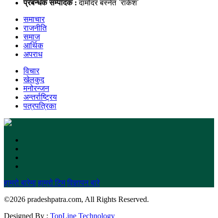
प्रबन्धक सम्पादक :
दामोदर बस्नेत `राकेश´
समाचार
राजनीति
समाज
आर्थिक
अपराध
विचार
खेलकुद
मनोरन्जन
अन्तर्राष्ट्रिय
पत्रपत्रिका
हाम्रो बारेमा
हाम्रो टिम
विज्ञापन बारे
©
2026 pradeshpatra.com, All Rights Reserved.
Designed By :
TopLine Technology