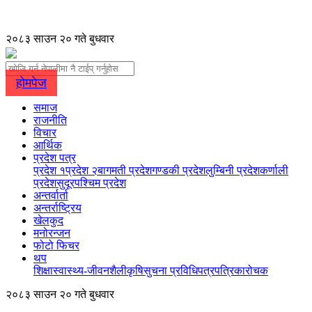
२०८३ साउन २० गते बुधवार
होमपेज
समाज
राजनीति
विचार
आर्थिक
प्रदेश पत्र
प्रदेश १
प्रदेश २
बागमती प्रदेश
गण्डकी प्रदेश
लुम्बिनी प्रदेश
कर्णाली
प्रदेश
सुदूरपश्चिम प्रदेश
अन्तर्वार्ता
अन्तर्राष्ट्रिय
खेलकुद
मनोरन्जन
फोटो फिचर
थप
शिक्षा
स्वास्थ्य-जीवनशैली
कृषि
सुचना प्रविधि
पत्रपत्रिका
रोचक
२०८३ साउन २० गते बुधवार