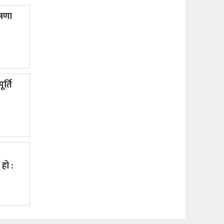
ोषणा
र्ति
हो :