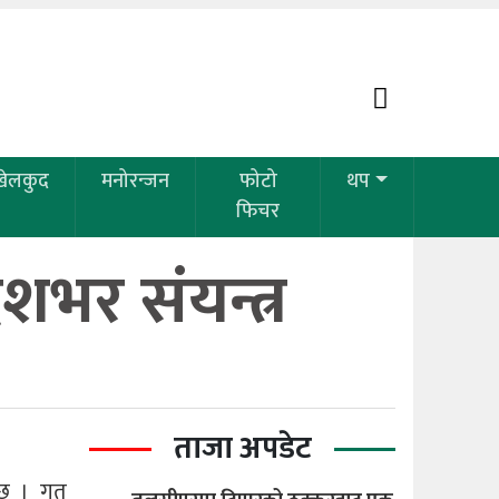
खेलकुद
मनोरन्जन
फोटो
थप
फिचर
शभर संयन्त्र
ताजा अपडेट
 छ । गत