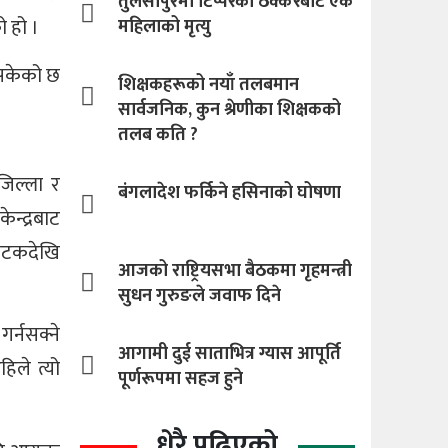
तुलसीपुरमा टिप्परको ठक्करबाट एक
ो हो ।
महिलाको मृत्यु
ाइसकेको छ
शिक्षकहरूको नयाँ तलबमान
सार्वजनिक, कुन श्रेणीका शिक्षकको
तलब कति ?
जिल्ला र
बंगलादेश फर्किने हसिनाको घोषणा
ेन्द्रबाट
सपटकदेखि
आजको राष्ट्रियसभा बैठकमा गृहमन्त्री
सुधन गुरुङले जवाफ दिने
र्नसक्ने
आगामी दुई साताभित्र ग्यास आपूर्ति
िले त्यो
पूर्णरूपमा सहज हुने
धेरै पढिएको