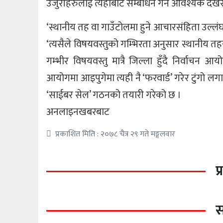
उजुरीहरुलाई त्यहीबाट सम्बोधन गर्न आवश्यक देखे
‘स्थानीय तह वा गाउँटोलमा हुने आचारसंहिता उल्लंघन
‘त्यसैले विषयवस्तुको गम्भिरता अनुसार स्थानीय त
गम्भीर विषयवस्तु मात्रै जिल्ला हुँदै निर्वाच
आयोगमा आइपुगेमा त्यही नै ‘फरवार्ड’ गरेर टुंग
‘साईबर सेल’ गठनको तयारी गरेको छ ।
अनलाइनखबरबाट
प्रकाशित मिति : २०७८ चैत्र २९ गते मङ्गलवार
प
स