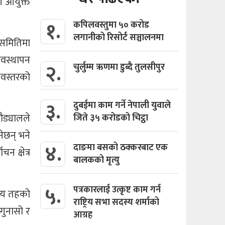
ि आयुक्त
१.
कपिलवस्तुमा ५० करोड
लगानीको रिसोर्ट सञ्चालनमा
। समितिमा
यवस्थापन
२.
चुर्लुम्म ऋणमा डुब्दै तुलसीपुर
वस्तरको
३.
दुबईमा काम गर्ने नेपाली युवाले
ौड्यालले
जिते ३५ करोडको चिट्ठा
ेछन् भने
४.
दाङमा बसको ठक्करबाट एक
 क्षेत्र
बालकको मृत्यु
५.
पत्रकारलाई उत्कृष्ट काम गर्न
नीय तहको
राष्ट्रिय सभा सदस्य शर्माको
गुनासो र
आग्रह