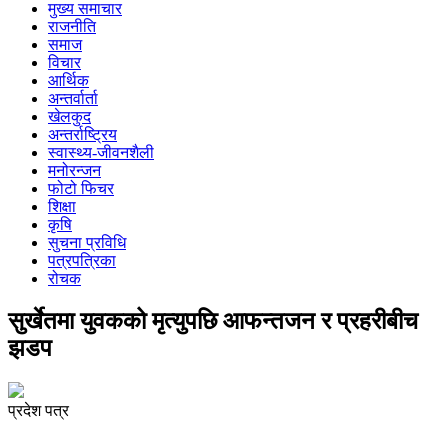
मुख्य समाचार
राजनीति
समाज
विचार
आर्थिक
अन्तर्वार्ता
खेलकुद
अन्तर्राष्ट्रिय
स्वास्थ्य-जीवनशैली
मनोरन्जन
फोटो फिचर
शिक्षा
कृषि
सुचना प्रविधि
पत्रपत्रिका
रोचक
सुर्खेतमा युवकको मृत्युपछि आफन्तजन र प्रहरीबीच
झडप
प्रदेश पत्र