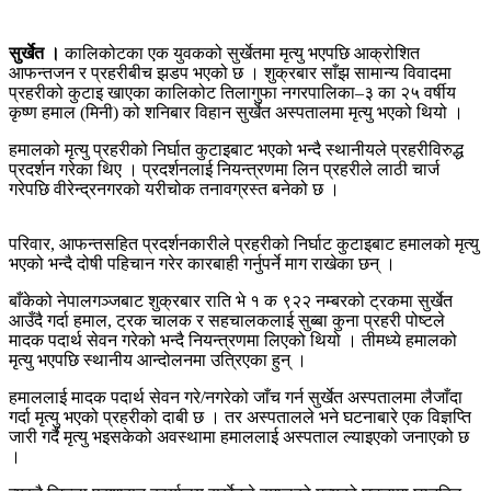
सुर्खेत ।
कालिकोटका एक युवकको सुर्खेतमा मृत्यु भएपछि आक्रोशित
आफन्तजन र प्रहरीबीच झडप भएको छ । शुक्रबार साँझ सामान्य विवादमा
प्रहरीको कुटाइ खाएका कालिकोट तिलागुफा नगरपालिका–३ का २५ वर्षीय
कृष्ण हमाल (मिनी) को शनिबार विहान सुर्खेत अस्पतालमा मृत्यु भएको थियो ।
हमालको मृत्यु प्रहरीको निर्घात कुटाइबाट भएको भन्दै स्थानीयले प्रहरीविरुद्ध
प्रदर्शन गरेका थिए । प्रदर्शनलाई नियन्त्रणमा लिन प्रहरीले लाठी चार्ज
गरेपछि वीरेन्द्रनगरको यरीचोक तनावग्रस्त बनेको छ ।
परिवार, आफन्तसहित प्रदर्शनकारीले प्रहरीको निर्घाट कुटाइबाट हमालको मृत्यु
भएको भन्दै दोषी पहिचान गरेर कारबाही गर्नुपर्ने माग राखेका छन् ।
बाँकेको नेपालगञ्जबाट शुक्रबार राति भे १ क ९२२ नम्बरको ट्रकमा सुर्खेत
आउँदै गर्दा हमाल, ट्रक चालक र सहचालकलाई सुब्बा कुना प्रहरी पोष्टले
मादक पदार्थ सेवन गरेको भन्दै नियन्त्रणमा लिएको थियो । तीमध्ये हमालको
मृत्यु भएपछि स्थानीय आन्दोलनमा उत्रिएका हुन् ।
हमाललाई मादक पदार्थ सेवन गरे/नगरेको जाँच गर्न सुर्खेत अस्पतालमा लैजाँदा
गर्दा मृत्यु भएको प्रहरीको दाबी छ । तर अस्पतालले भने घटनाबारे एक विज्ञप्ति
जारी गर्दै मृत्यु भइसकेको अवस्थामा हमाललाई अस्पताल ल्याइएको जनाएको छ
।