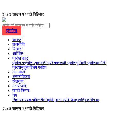
२०८३ साउन २१ गते बिहिवार
होमपेज
समाज
राजनीति
विचार
आर्थिक
प्रदेश पत्र
प्रदेश १
प्रदेश २
बागमती प्रदेश
गण्डकी प्रदेश
लुम्बिनी प्रदेश
कर्णाली
प्रदेश
सुदूरपश्चिम प्रदेश
अन्तर्वार्ता
अन्तर्राष्ट्रिय
खेलकुद
मनोरन्जन
फोटो फिचर
थप
शिक्षा
स्वास्थ्य-जीवनशैली
कृषि
सुचना प्रविधि
पत्रपत्रिका
रोचक
२०८३ साउन २१ गते बिहिवार