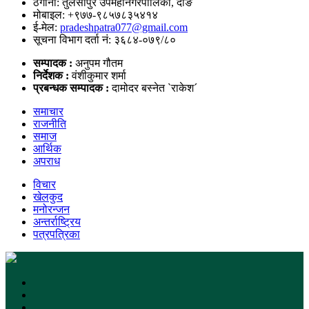
ठेगाना: तुलसीपुर उपमहानगरपालिका, दाङ
मोबाइल: +९७७-९८५७८३५४१४
ई-मेल:
pradeshpatra077@gmail.com
सूचना विभाग दर्ता नं: ३६८४-०७९/८०
सम्पादक :
अनुपम गौतम
निर्देशक :
वंशीकुमार शर्मा
प्रबन्धक सम्पादक :
दामोदर बस्नेत `राकेश´
समाचार
राजनीति
समाज
आर्थिक
अपराध
विचार
खेलकुद
मनोरन्जन
अन्तर्राष्ट्रिय
पत्रपत्रिका