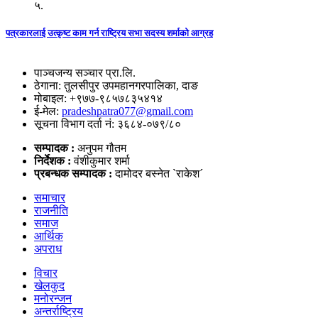
५.
पत्रकारलाई उत्कृष्ट काम गर्न राष्ट्रिय सभा सदस्य शर्माको आग्रह
पाञ्चजन्य सञ्चार प्रा.लि.
ठेगाना: तुलसीपुर उपमहानगरपालिका, दाङ
मोबाइल: +९७७-९८५७८३५४१४
ई-मेल:
pradeshpatra077@gmail.com
सूचना विभाग दर्ता नं: ३६८४-०७९/८०
सम्पादक :
अनुपम गौतम
निर्देशक :
वंशीकुमार शर्मा
प्रबन्धक सम्पादक :
दामोदर बस्नेत `राकेश´
समाचार
राजनीति
समाज
आर्थिक
अपराध
विचार
खेलकुद
मनोरन्जन
अन्तर्राष्ट्रिय