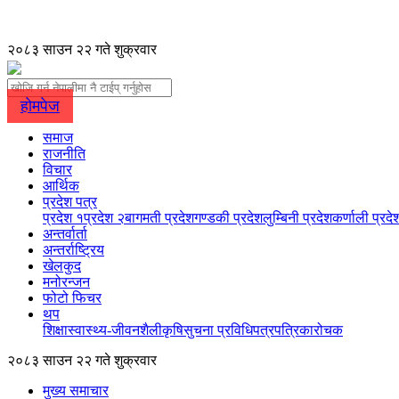
२०८३ साउन २२ गते शुक्रवार
होमपेज
समाज
राजनीति
विचार
आर्थिक
प्रदेश पत्र
प्रदेश १
प्रदेश २
बागमती प्रदेश
गण्डकी प्रदेश
लुम्बिनी प्रदेश
कर्णाली प्रदे
अन्तर्वार्ता
अन्तर्राष्ट्रिय
खेलकुद
मनोरन्जन
फोटो फिचर
थप
शिक्षा
स्वास्थ्य-जीवनशैली
कृषि
सुचना प्रविधि
पत्रपत्रिका
रोचक
२०८३ साउन २२ गते शुक्रवार
मुख्य समाचार