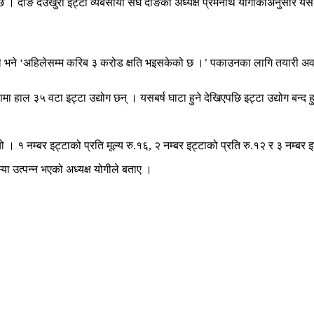
। दाङ देउखुरी इट्टा व्यबसायी संघ दाङका अध्यक्ष प्रेमनाथ योगीकाअनुसार यस
’ ,उनले भने ‘अहिलेसम्म करिब ३ करोड क्षति भइसकेको छ ।’ पकाउनका लागि तयारी अवस
ा हाल ३५ वटा इट्टा उद्योग छन् । यसबर्ष घाटा हुने देखिएपछि इट्टा उद्योग बन
थियो । १ नम्बर इट्टाको प्रति मूल्य रु.१६, २ नम्बर इट्टाको प्रति रु.१२ र ३ नम्ब
स्या उत्पन्न भएको अध्यक्ष योगीले बताए ।