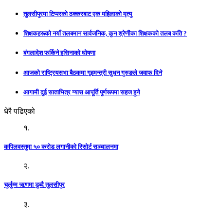
तुलसीपुरमा टिप्परको ठक्करबाट एक महिलाको मृत्यु
शिक्षकहरूको नयाँ तलबमान सार्वजनिक, कुन श्रेणीका शिक्षकको तलब कति ?
बंगलादेश फर्किने हसिनाको घोषणा
आजको राष्ट्रियसभा बैठकमा गृहमन्त्री सुधन गुरुङले जवाफ दिने
आगामी दुई साताभित्र ग्यास आपूर्ति पूर्णरूपमा सहज हुने
धेरै पढिएको
१.
कपिलवस्तुमा ५० करोड लगानीको रिसोर्ट सञ्चालनमा
२.
चुर्लुम्म ऋणमा डुब्दै तुलसीपुर
३.