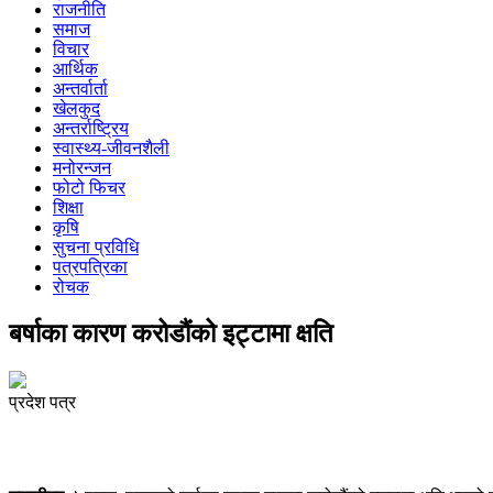
राजनीति
समाज
विचार
आर्थिक
अन्तर्वार्ता
खेलकुद
अन्तर्राष्ट्रिय
स्वास्थ्य-जीवनशैली
मनोरन्जन
फोटो फिचर
शिक्षा
कृषि
सुचना प्रविधि
पत्रपत्रिका
रोचक
बर्षाका कारण करोडौंको इट्टामा क्षति
प्रदेश पत्र