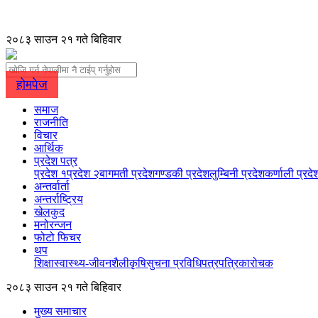
२०८३ साउन २१ गते बिहिवार
होमपेज
समाज
राजनीति
विचार
आर्थिक
प्रदेश पत्र
प्रदेश १
प्रदेश २
बागमती प्रदेश
गण्डकी प्रदेश
लुम्बिनी प्रदेश
कर्णाली प्रदे
अन्तर्वार्ता
अन्तर्राष्ट्रिय
खेलकुद
मनोरन्जन
फोटो फिचर
थप
शिक्षा
स्वास्थ्य-जीवनशैली
कृषि
सुचना प्रविधि
पत्रपत्रिका
रोचक
२०८३ साउन २१ गते बिहिवार
मुख्य समाचार