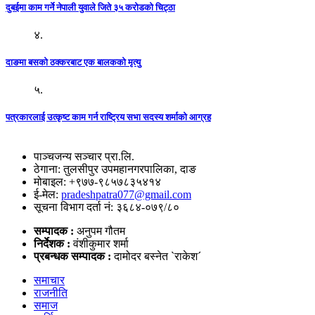
दुबईमा काम गर्ने नेपाली युवाले जिते ३५ करोडको चिट्ठा
४.
दाङमा बसको ठक्करबाट एक बालकको मृत्यु
५.
पत्रकारलाई उत्कृष्ट काम गर्न राष्ट्रिय सभा सदस्य शर्माको आग्रह
पाञ्चजन्य सञ्चार प्रा.लि.
ठेगाना: तुलसीपुर उपमहानगरपालिका, दाङ
मोबाइल: +९७७-९८५७८३५४१४
ई-मेल:
pradeshpatra077@gmail.com
सूचना विभाग दर्ता नं: ३६८४-०७९/८०
सम्पादक :
अनुपम गौतम
निर्देशक :
वंशीकुमार शर्मा
प्रबन्धक सम्पादक :
दामोदर बस्नेत `राकेश´
समाचार
राजनीति
समाज