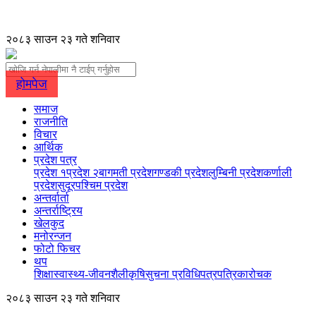
२०८३ साउन २३ गते शनिवार
होमपेज
समाज
राजनीति
विचार
आर्थिक
प्रदेश पत्र
प्रदेश १
प्रदेश २
बागमती प्रदेश
गण्डकी प्रदेश
लुम्बिनी प्रदेश
कर्णाली
प्रदेश
सुदूरपश्चिम प्रदेश
अन्तर्वार्ता
अन्तर्राष्ट्रिय
खेलकुद
मनोरन्जन
फोटो फिचर
थप
शिक्षा
स्वास्थ्य-जीवनशैली
कृषि
सुचना प्रविधि
पत्रपत्रिका
रोचक
२०८३ साउन २३ गते शनिवार