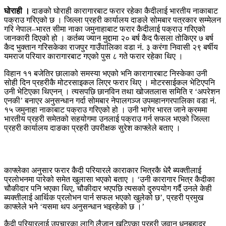
घोराही ।
दाङको घोराही कारागारबाट फरार रहेका कैदीलाई भारतीय नाकाबाट
पक्राउ गरिएको छ । जिल्ला प्रहरी कार्यालय दाङले सोमबार पत्रकार सम्मेलन
गरि नेपाल–भारत सीमा नाका जमुनाहाबाट फरार कैदीलाई पक्राउ गरिएको
जानकारी दिएको हो । कर्तब्य ज्यान मुद्दामा २० बर्ष कैद फैसला तोकिएर ७ बर्ष
कैद भुक्तान गरिसकेका राजपुर गाउँपालिका वडा नं. ३ करंगा निवासी २९ बर्षीय
यमराज परियार कारागारबाट गएको पुस ८ गते फरार रहेका थिए ।
विहान ११ बजेतिर छालाको समस्या भएको भनि कारागारबाट निस्केका उनी
सोही दिन प्रहरीकै मोटरसाइकल लिएर फरार थिए । मोटरसाईकल भेटिएपनि
उनी भेटिएका थिएनन् । त्यसपछि छानविन तथा खोजतलास समिति र ‘अपरेशन
एनकी’ बनाएर अनुसन्धान गर्दा सोमबार नेपालगञ्ज उपमहानगरपालिका वडा नं.
१५ जमुनाहा नाकाबाट पक्राउ गरिएको हो । उनी भागेर भारत जाने क्रममा
भारतीय प्रहरी समेतको सहयोगमा उनलाई पक्राउ गर्न सफल भएको जिल्ला
प्रहरी कार्यालय दाङका प्रहरी उपरीक्षक सुरेश काफ्लेले बताए ।
काफ्लेका अनुसार फरार कैदी परियारले काराकार भित्रकै धेरै ब्यक्तीलाई
प्रलोभनमा पारेको समेत खुलासा भएको बताए । ‘उनी कारागार भित्र कैदीका
चौकीदार पनि भएका थिए, चौकीदार भएपछि त्यसको दुरुपयोग गर्दै उनले केही
ब्यक्तीलाई आर्थिक प्रलोभन पार्न सफल भएको खुलेको छ’, प्रहरी प्रमुख
काफ्लेले भने ‘यसमा थप अनुसन्धान भइरहेको छ ।’
कैदी परियारलाई उपचारका लागि लैजान खटिएका प्रहरी जवान धनबहादुर