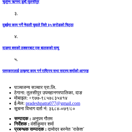
चुर्लुम्म ऋणमा डुब्दै तुलसीपुर
३.
दुबईमा काम गर्ने नेपाली युवाले जिते ३५ करोडको चिट्ठा
४.
दाङमा बसको ठक्करबाट एक बालकको मृत्यु
५.
पत्रकारलाई उत्कृष्ट काम गर्न राष्ट्रिय सभा सदस्य शर्माको आग्रह
पाञ्चजन्य सञ्चार प्रा.लि.
ठेगाना: तुलसीपुर उपमहानगरपालिका, दाङ
मोबाइल: +९७७-९८५७८३५४१४
ई-मेल:
pradeshpatra077@gmail.com
सूचना विभाग दर्ता नं: ३६८४-०७९/८०
सम्पादक :
अनुपम गौतम
निर्देशक :
वंशीकुमार शर्मा
प्रबन्धक सम्पादक :
दामोदर बस्नेत `राकेश´