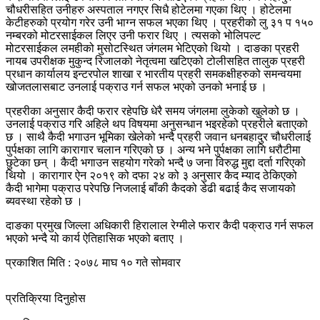
चौधरीसहित उनीहरु अस्पताल नगएर सिधै होटेलमा गएका थिए । होटेलमा
केटीहरुको प्रयोग गरेर उनी भाग्न सफल भएका थिए । प्रहरीको लु ३१ प १५०
नम्बरको मोटरसाईकल लिएर उनी फरार थिए । त्यसको भोलिपल्ट
मोटरसाईकल लमहीको मुसोटस्थित जंगलम भेटिएको थियो । दाङका प्रहरी
नायब उपरीक्षक मुकुन्द रिजालको नेतृत्वमा खटिएको टोलीसहित तालुक प्रहरी
प्रधान कार्यालय इन्टरपोल शाखा र भारतीय प्रहरी समकक्षीहरुको समन्वयमा
खोजतलासबाट उनलाई पक्राउ गर्न सफल भएको उनको भनाई छ ।
प्रहरीका अनुसार कैदी फरार रहेपछि धेरै समय जंगलमा लुकेको खुलेको छ ।
उनलाई पक्राउ गरि अहिले थप विषयमा अनुसन्धान भइरहेको प्रहरीले बताएको
छ । साथै कैदी भगाउन भूमिका खेलेको भन्दै प्रहरी जवान धनबहादुर चौधरीलाई
पुर्पक्षका लागि कारागार चलान गरिएको छ । अन्य भने पुर्पक्षका लागि धरौटीमा
छुटेका छन् । कैदी भगाउन सहयोग गरेको भन्दै ७ जना विरुद्ध मुद्दा दर्ता गरिएको
थियो । कारागार ऐन २०१९ को दफा २४ को ३ अनुसार कैद म्याद ठेकिएको
कैदी भागेमा पक्राउ परेपछि निजलाई बाँकी कैदको डेढी बढाई कैद सजायको
ब्यवस्था रहेको छ ।
दाङका प्रमुख जिल्ला अधिकारी हिरालाल रेग्मीले फरार कैदी पक्राउ गर्न सफल
भएको भन्दै यो कार्य ऐतिहासिक भएको बताए ।
प्रकाशित मिति : २०७८ माघ १० गते सोमवार
प्रतिक्रिया दिनुहोस