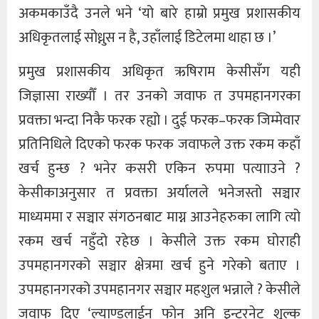
अकमकाउँदै उनले भने ‘यो बारे हाम्रो प्रमुख प्रशासकीय
अधिकृतलाई सोध्नुस न है, उहाँलाई डिटेलमा थाहा छ ।’
प्रमुख प्रशासकीय अधिकृत ऋषिराम केसीसँग यही
जिज्ञासा राख्यौँ । तर उनको जवाफ त उपमहानगरका
प्रवक्ता भन्दा निकै फरक रह्यो । दुई फरक–फरक जिम्मेवार
प्रतिनिधिले दिएको फरक फरक जवाफले उक्त रकम कहाँ
खर्च हुन्छ ? भनेर कसरी एकिन रुपमा पत्यााउने ?
केसीकाअनुसार त प्रवक्ता अर्यालले भनेजस्तो सञ्चार
माध्यममा र सञ्चार संगठनबाट माग्न आउनेहरुका लागि त्यो
रकम खर्च नहुँदो रहेछ । केसीले उक्त रकम घोराही
उपमहानगरको सञ्चार क्षेत्रमा खर्च हुने गरेको बताए ।
उपमहानगरको उपमहानगर सञ्चार महशुल भन्नाले ? केसीले
जवाफ दिए ‘ल्याण्डलाईन फोन अनि इन्टरनेट शूल्क