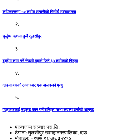
कपिलवस्तुमा ५० करोड लगानीको रिसोर्ट सञ्चालनमा
२.
चुर्लुम्म ऋणमा डुब्दै तुलसीपुर
३.
दुबईमा काम गर्ने नेपाली युवाले जिते ३५ करोडको चिट्ठा
४.
दाङमा बसको ठक्करबाट एक बालकको मृत्यु
५.
पत्रकारलाई उत्कृष्ट काम गर्न राष्ट्रिय सभा सदस्य शर्माको आग्रह
पाञ्चजन्य सञ्चार प्रा.लि.
ठेगाना: तुलसीपुर उपमहानगरपालिका, दाङ
मोबाइल: +९७७-९८५७८३५४१४