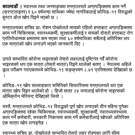
काठमाडौं ।
स्वास्थ्य तथा जनसङ्ख्या मन्त्रालयले अग्रपङ्क्तिमा काम गर्ने
(फ्रन्टलाइनर) र ६० वर्षभन्दा माथिका ज्येष्ठ नागरिकलाई कोभिड–१९ विरुद्धको
बुस्टर डोज खोप दिइने भएको छ ।
मन्त्रालयका सचिव डा. रोशन पोखरेलले माघको पहिलो हप्ताबाट अग्रपङ्क्तिमा
काम गर्ने चिकित्सक, स्वास्थ्यकर्मी, सुरक्षाकर्मीलाई र माघको दोस्रो हप्ताबाट रोग
प्रतिरोधात्मक क्षमतामा कम भएका तथा ६० वर्षमाथिका सबैलाई अतिरिक्त थप
एक मात्राको खोप लगाउने भएको जानकारी दिए ।
उनले सम्भावित कोरोना भाइरसको तेस्रो लहरलाई दृष्टिगत गर्दै कोरोना
भाइरसको थप एक मात्रा (तेस्रो मात्रा) दिइने थालेको बताए । नेपालमा अहिले
कूल परीक्षण गराएकामध्ये कोभिड–१९ सङ्क्रमण ८.४९ प्रतिशतमा देखिएको छ
।
कोभिड–१९ खोप सल्लाहकार समितिको सिफारिसमा मन्त्रालयले थप एक
मात्रा खोप दिइन थालेको हो । हिजो मात्र २४ जनालाई कोरोना भाइरसको
ओमिक्रोन भेरियन्ट देखिएको थियो ।
यस्तै, मन्त्रालयले कोभिड–१९ विरुद्धको पूर्ण खोप लगाएको तीन महिना पुगेका
अग्रपङ्क्तिमा रहेका चिकित्सक, स्वास्थ्यकर्मी, सुरक्षाकर्मी, स्वास्थ्यसंस्थामा
काम गर्ने कर्मचारी, सरकारी निकायमा काम गर्ने कर्मचारीलाई खोपको अतिरिक्त
एक मात्रा खोप लगाइनेछ ।
स्वास्थ्य सचिव डा. पोखरेलले सम्भावित तेस्रो लहर रोक्नका लागि सीमा