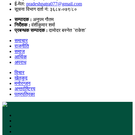
ई-मेल:
pradeshpatra077@gmail.com
सूचना विभाग दर्ता नं: ३६८४-०७९/८०
सम्पादक :
अनुपम गौतम
निर्देशक :
वंशीकुमार शर्मा
प्रबन्धक सम्पादक :
दामोदर बस्नेत `राकेश´
समाचार
राजनीति
समाज
आर्थिक
अपराध
विचार
खेलकुद
मनोरन्जन
अन्तर्राष्ट्रिय
पत्रपत्रिका