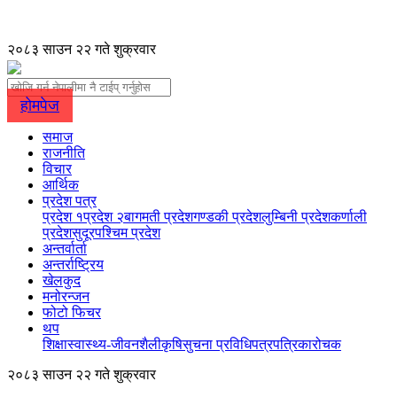
२०८३ साउन २२ गते शुक्रवार
होमपेज
समाज
राजनीति
विचार
आर्थिक
प्रदेश पत्र
प्रदेश १
प्रदेश २
बागमती प्रदेश
गण्डकी प्रदेश
लुम्बिनी प्रदेश
कर्णाली
प्रदेश
सुदूरपश्चिम प्रदेश
अन्तर्वार्ता
अन्तर्राष्ट्रिय
खेलकुद
मनोरन्जन
फोटो फिचर
थप
शिक्षा
स्वास्थ्य-जीवनशैली
कृषि
सुचना प्रविधि
पत्रपत्रिका
रोचक
२०८३ साउन २२ गते शुक्रवार