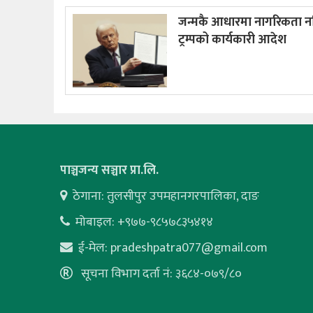
जन्मकै आधारमा नागरिकता न
ट्रम्पको कार्यकारी आदेश
पाञ्चजन्य सञ्चार प्रा.लि.
ठेगाना: तुलसीपुर उपमहानगरपालिका, दाङ
मोबाइल: +९७७-९८५७८३५४१४
ई-मेल:
pradeshpatra077@gmail.com
सूचना विभाग दर्ता नं: ३६८४-०७९/८०