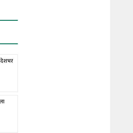
 देशभर
ला