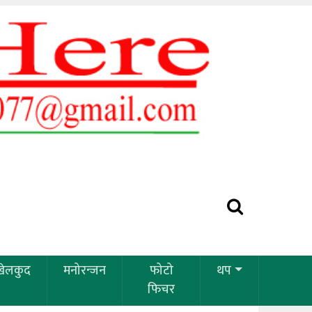
खेलकुद
मनोरन्जन
फोटो
थप
फिचर