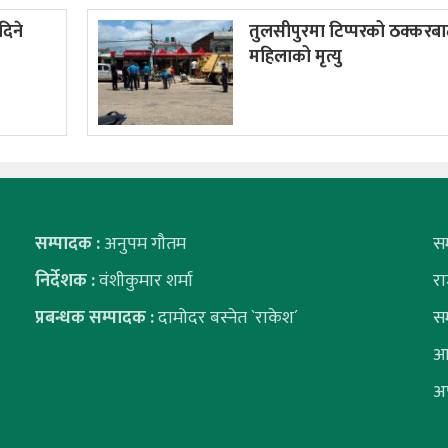
दिने
तुलसीपुरमा टिप्परको ठक्करब
महिलाको मृत्यु
सम्पादक :
अनुपम गौतम
स
निर्देशक :
वंशीकुमार शर्मा
र
प्रबन्धक सम्पादक :
दामोदर बस्नेत `राकेश´
स
आ
अ