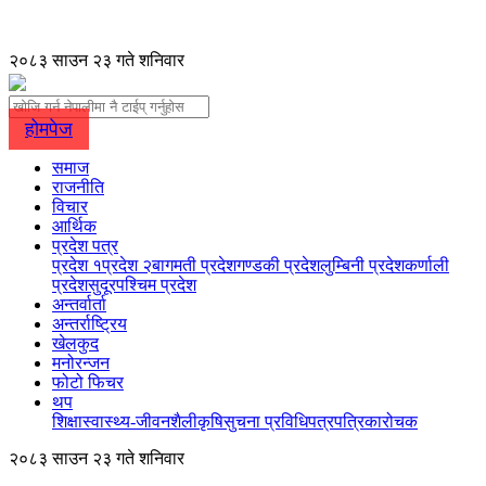
२०८३ साउन २३ गते शनिवार
होमपेज
समाज
राजनीति
विचार
आर्थिक
प्रदेश पत्र
प्रदेश १
प्रदेश २
बागमती प्रदेश
गण्डकी प्रदेश
लुम्बिनी प्रदेश
कर्णाली
प्रदेश
सुदूरपश्चिम प्रदेश
अन्तर्वार्ता
अन्तर्राष्ट्रिय
खेलकुद
मनोरन्जन
फोटो फिचर
थप
शिक्षा
स्वास्थ्य-जीवनशैली
कृषि
सुचना प्रविधि
पत्रपत्रिका
रोचक
२०८३ साउन २३ गते शनिवार