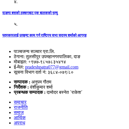
४.
दाङमा बसको ठक्करबाट एक बालकको मृत्यु
५.
पत्रकारलाई उत्कृष्ट काम गर्न राष्ट्रिय सभा सदस्य शर्माको आग्रह
पाञ्चजन्य सञ्चार प्रा.लि.
ठेगाना: तुलसीपुर उपमहानगरपालिका, दाङ
मोबाइल: +९७७-९८५७८३५४१४
ई-मेल:
pradeshpatra077@gmail.com
सूचना विभाग दर्ता नं: ३६८४-०७९/८०
सम्पादक :
अनुपम गौतम
निर्देशक :
वंशीकुमार शर्मा
प्रबन्धक सम्पादक :
दामोदर बस्नेत `राकेश´
समाचार
राजनीति
समाज
आर्थिक
अपराध