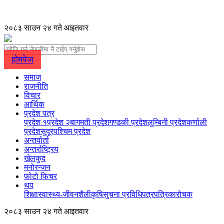
२०८३ साउन २४ गते आइतवार
होमपेज
समाज
राजनीति
विचार
आर्थिक
प्रदेश पत्र
प्रदेश १
प्रदेश २
बागमती प्रदेश
गण्डकी प्रदेश
लुम्बिनी प्रदेश
कर्णाली
प्रदेश
सुदूरपश्चिम प्रदेश
अन्तर्वार्ता
अन्तर्राष्ट्रिय
खेलकुद
मनोरन्जन
फोटो फिचर
थप
शिक्षा
स्वास्थ्य-जीवनशैली
कृषि
सुचना प्रविधि
पत्रपत्रिका
रोचक
२०८३ साउन २४ गते आइतवार