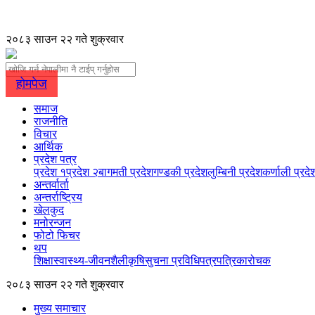
२०८३ साउन २२ गते शुक्रवार
होमपेज
समाज
राजनीति
विचार
आर्थिक
प्रदेश पत्र
प्रदेश १
प्रदेश २
बागमती प्रदेश
गण्डकी प्रदेश
लुम्बिनी प्रदेश
कर्णाली प्रदे
अन्तर्वार्ता
अन्तर्राष्ट्रिय
खेलकुद
मनोरन्जन
फोटो फिचर
थप
शिक्षा
स्वास्थ्य-जीवनशैली
कृषि
सुचना प्रविधि
पत्रपत्रिका
रोचक
२०८३ साउन २२ गते शुक्रवार
मुख्य समाचार