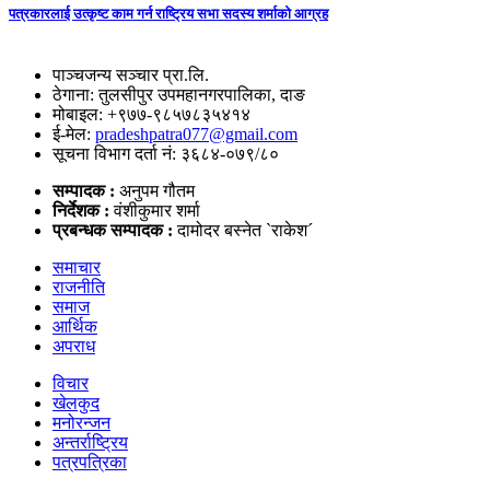
पत्रकारलाई उत्कृष्ट काम गर्न राष्ट्रिय सभा सदस्य शर्माको आग्रह
पाञ्चजन्य सञ्चार प्रा.लि.
ठेगाना: तुलसीपुर उपमहानगरपालिका, दाङ
मोबाइल: +९७७-९८५७८३५४१४
ई-मेल:
pradeshpatra077@gmail.com
सूचना विभाग दर्ता नं: ३६८४-०७९/८०
सम्पादक :
अनुपम गौतम
निर्देशक :
वंशीकुमार शर्मा
प्रबन्धक सम्पादक :
दामोदर बस्नेत `राकेश´
समाचार
राजनीति
समाज
आर्थिक
अपराध
विचार
खेलकुद
मनोरन्जन
अन्तर्राष्ट्रिय
पत्रपत्रिका