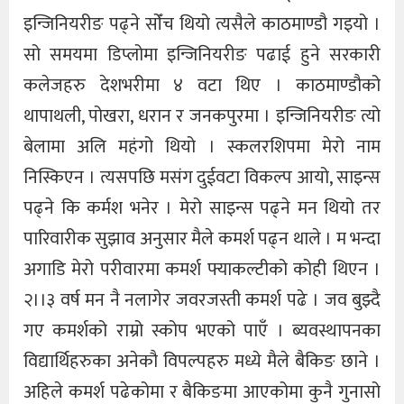
इन्जिनियरीङ पढ्ने सोँच थियो त्यसैले काठमाण्डौ गइयो ।
सो समयमा डिप्लोमा इन्जिनियरीङ पढाई हुने सरकारी
कलेजहरु देशभरीमा ४ वटा थिए । काठमाण्डौको
थापाथली, पोखरा, धरान र जनकपुरमा । इन्जिनियरीङ त्यो
बेलामा अलि महंगो थियो । स्कलरशिपमा मेरो नाम
निस्किएन । त्यसपछि मसंग दुईवटा विकल्प आयो, साइन्स
पढ्ने कि कर्मश भनेर । मेरो साइन्स पढ्ने मन थियो तर
पारिवारीक सुझाव अनुसार मैले कमर्श पढ्न थाले । म भन्दा
अगाडि मेरो परीवारमा कमर्श फ्याकल्टीको कोही थिएन ।
२।।३ वर्ष मन नै नलागेर जवरजस्ती कमर्श पढे । जव बुझ्दै
गए कमर्शको राम्रो स्कोप भएको पाएँ । ब्यवस्थापनका
विद्यार्थिहरुका अनेकौ विपल्पहरु मध्ये मैले बैकिङ छाने ।
अहिले कमर्श पढेकोमा र बैकिङमा आएकोमा कुनै गुनासो