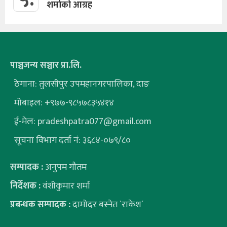
शर्माको आग्रह
पाञ्चजन्य सञ्चार प्रा.लि.
ठेगाना: तुलसीपुर उपमहानगरपालिका, दाङ
मोबाइल: +९७७-९८५७८३५४१४
ई-मेल:
pradeshpatra077@gmail.com
सूचना विभाग दर्ता नं: ३६८४-०७९/८०
सम्पादक :
अनुपम गौतम
निर्देशक :
वंशीकुमार शर्मा
प्रबन्धक सम्पादक :
दामोदर बस्नेत `राकेश´