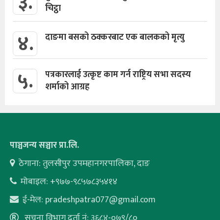
३.
चिट्ठा
४.
दाङमा बसको ठक्करबाट एक बालकको मृत्यु
५.
पत्रकारलाई उत्कृष्ट काम गर्न राष्ट्रिय सभा सदस्य
शर्माको आग्रह
पाञ्चजन्य सञ्चार प्रा.लि.
ठेगाना: तुलसीपुर उपमहानगरपालिका, दाङ
मोबाइल: +९७७-९८५७८३५४१४
ई-मेल:
pradeshpatra077@gmail.com
सूचना विभाग दर्ता नं: ३६८४-०७९/८०