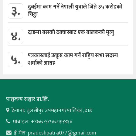
३.
दुबईमा काम गर्ने नेपाली युवाले जिते ३५ करोडको
चिट्ठा
४.
दाङमा बसको ठक्करबाट एक बालकको मृत्यु
५.
पत्रकारलाई उत्कृष्ट काम गर्न राष्ट्रिय सभा सदस्य
शर्माको आग्रह
पाञ्चजन्य सञ्चार प्रा.लि.
ठेगाना: तुलसीपुर उपमहानगरपालिका, दाङ
मोबाइल: +९७७-९८५७८३५४१४
ई-मेल:
pradeshpatra077@gmail.com